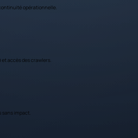
 continuité opérationnelle.
 et accès des crawlers.
s sans impact.