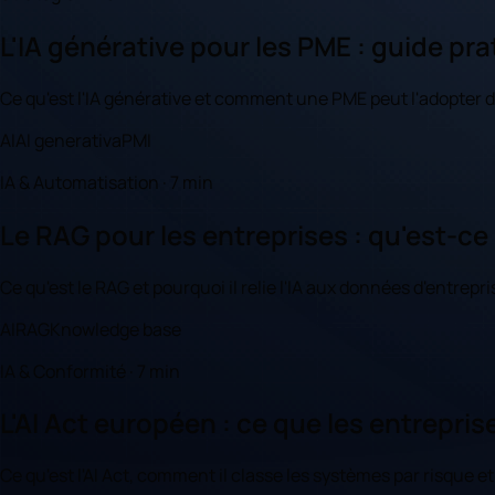
L'IA générative pour les PME : guide pr
Ce qu'est l'IA générative et comment une PME peut l'adopter d
AI
AI generativa
PMI
IA & Automatisation · 7 min
Le RAG pour les entreprises : qu'est-ce
Ce qu'est le RAG et pourquoi il relie l'IA aux données d'entrepr
AI
RAG
Knowledge base
IA & Conformité · 7 min
L'AI Act européen : ce que les entrepris
Ce qu'est l'AI Act, comment il classe les systèmes par risque et