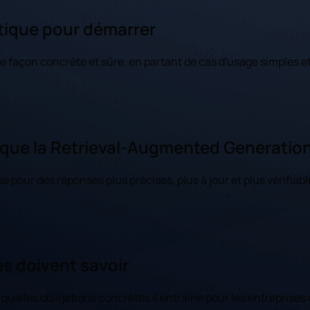
atique pour démarrer
e façon concrète et sûre, en partant de cas d'usage simples e
 que la Retrieval-Augmented Generation 
ise pour des réponses plus précises, plus à jour et plus vérifia
es doivent savoir
 quelles obligations concrètes il entraîne pour les entreprises q