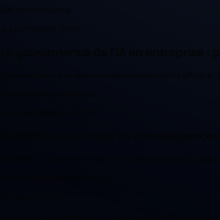
AI
AI Act
Compliance
IA & Conformité · 6 min
La gouvernance de l'IA en entreprise : 
Comment mettre en place une gouvernance de l'IA efficace : po
AI
Governance
Compliance
IA & Automatisation · 6 min
Construire une base de connaissances d
Comment organiser documents, procédures et FAQ en une base 
AI
Knowledge base
Operations
Stratégie IA · 6 min
Mesurer le ROI d'un projet d'IA : KPI et