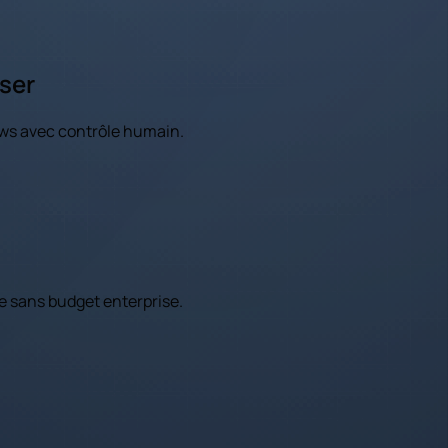
iser
lows avec contrôle humain.
ue sans budget enterprise.