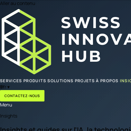
Aller au contenu
SERVICES
PRODUITS
SOLUTIONS
PROJETS
À PROPOS
INSI
🌐
fr
▾
CONTACTEZ-NOUS
Menu
Insights
Insights et guides sur l'IA, la technolo