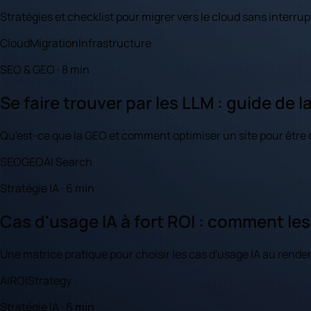
Stratégies et checklist pour migrer vers le cloud sans interru
Cloud
Migration
Infrastructure
SEO & GEO · 8 min
Se faire trouver par les LLM : guide de l
Qu'est-ce que la GEO et comment optimiser un site pour être c
SEO
GEO
AI Search
Stratégie IA · 6 min
Cas d'usage IA à fort ROI : comment les
Une matrice pratique pour choisir les cas d'usage IA au rendem
AI
ROI
Strategy
Stratégie IA · 6 min