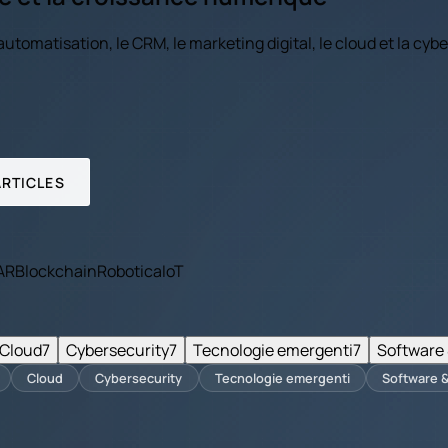
 l'automatisation, le CRM, le marketing digital, le cloud et la cy
ARTICLES
 AR
Blockchain
Robotica
IoT
Cloud
7
Cybersecurity
7
Tecnologie emergenti
7
Software 
Cloud
Cybersecurity
Tecnologie emergenti
Software &