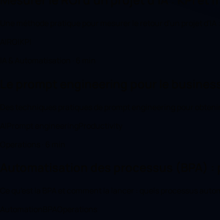
Une méthode pratique pour mesurer le retour d'un projet d'IA :
AI
ROI
KPI
IA & Automatisation · 6 min
Le prompt engineering pour le business 
Des techniques pratiques de prompt engineering pour obtenir de
AI
Prompt engineering
Productivity
Operations · 6 min
Automatisation des processus (BPA) :
Ce qu'est la BPA et comment la lancer : quels processus auto
Automation
BPA
Operations