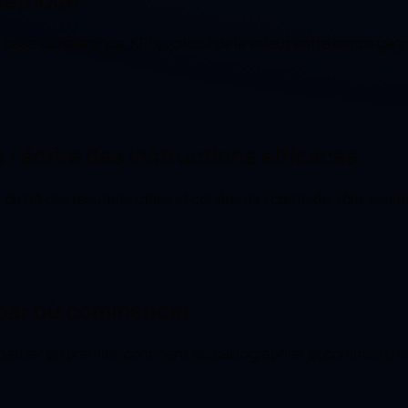
 base de référence, KPI et calcul de la valeur entre temps gag
: écrire des instructions efficaces
 l'IA des résultats utiles et cohérents : contexte, rôle, exem
 par où commencer
matiser en premier, comment les cartographier et comment mes