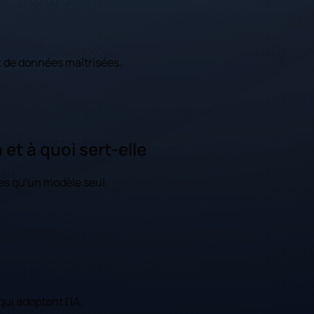
t de données maîtrisées.
et à quoi sert-elle
bles qu'un modèle seul.
ui adoptent l'IA.