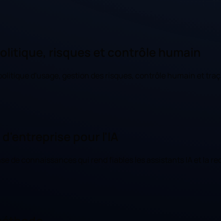
politique, risques et contrôle humain
litique d'usage, gestion des risques, contrôle humain et traça
'entreprise pour l'IA
de connaissances qui rend fiables les assistants IA et la re
 méthode