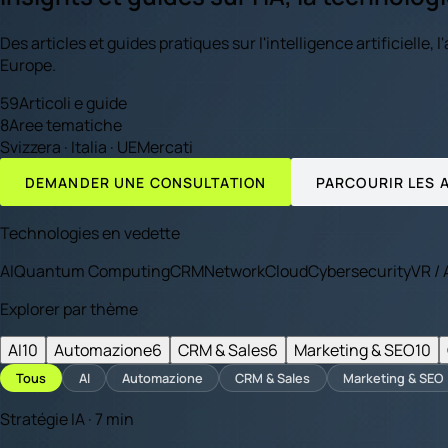
Des articles et guides pratiques sur l'intelligence artificielle,
Europe.
59
Articoli e guide
8
Aree tematiche
Svizzera · Italia · UE
Mercati
DEMANDER UNE CONSULTATION
PARCOURIR LES 
Technologies en vedette
AI
Quantum Computing
CRM
Network
Cloud
Cybersecurity
VR /
Explorer par thème
AI
10
Automazione
6
CRM & Sales
6
Marketing & SEO
10
Tous
AI
Automazione
CRM & Sales
Marketing & SEO
Stratégie IA · 7 min