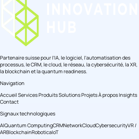
Partenaire suisse pour l'IA, le logiciel, l'automatisation des
processus, le CRM, le cloud, le réseau, la cybersécurité, la XR,
la blockchain et la quantum readiness.
Navigation
Accueil
Services
Produits
Solutions
Projets
À propos
Insights
Contact
Signaux technologiques
AI
Quantum Computing
CRM
Network
Cloud
Cybersecurity
VR /
AR
Blockchain
Robotica
IoT