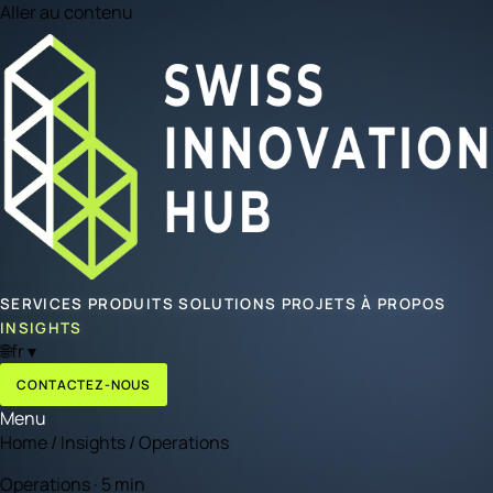
Aller au contenu
SERVICES
PRODUITS
SOLUTIONS
PROJETS
À PROPOS
INSIGHTS
🌐
fr
▾
CONTACTEZ-NOUS
Menu
Home
/
Insights
/
Operations
Operations · 5 min