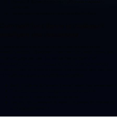
Elle réduit délais et erreurs et offre une traçabilité
complète.
Les exceptions restent sous contrôle humain.
Comment fonctionne le traitement
intelligent des documents
Contrairement aux anciens systèmes fondés sur des
modèles rigides, l'IA moderne comprend des documents aux
mises en page variées : elle extrait les données clés
(montants, dates, fournisseurs, numéros de commande)
même sur des factures et des formulaires non standardisés,
et les structure pour les systèmes de gestion.
Acquisition du document (e-mail, scan, téléversement).
Extraction des données pertinentes avec l'IA.
Validation et contrôle de cohérence.
Intégration automatique dans le système de gestion ou
le flux d'approbation.