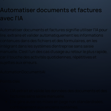
Automatiser documents et factures
avec l'IA
Automatiser documents et factures signifie utiliser l'IA pour
lire, extraire et valider automatiquement les informations
contenues dans des fichiers et des formulaires, en les
intégrant dans les systèmes d'entreprise sans saisie
manuelle. C'est l'un des cas d'usage au retour le plus rapide,
car il touche des activités quotidiennes, répétitives et
sujettes aux erreurs.
Automation
Documenti
AI
Points clés
L'IA extrait et valide les données des documents et des
factures sans saisie manuelle.
Elle gère aussi les mises en page non standardisées,
contrairement aux anciens systèmes.