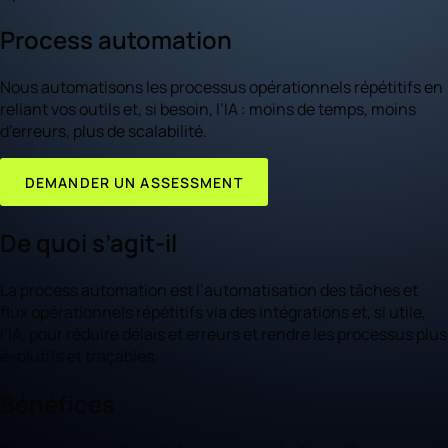
Process automation
Nous automatisons les processus opérationnels répétitifs en
reliant vos outils et, si besoin, l’IA : moins de temps, moins
d’erreurs, plus de scalabilité.
DEMANDER UN ASSESSMENT
De quoi s’agit-il
La process automation est l’automatisation des tâches et
flux opérationnels répétitifs via des intégrations et, si utile,
l’IA, pour réduire délais et erreurs et rendre les processus plus
évolutifs et traçables.
Bénéfices