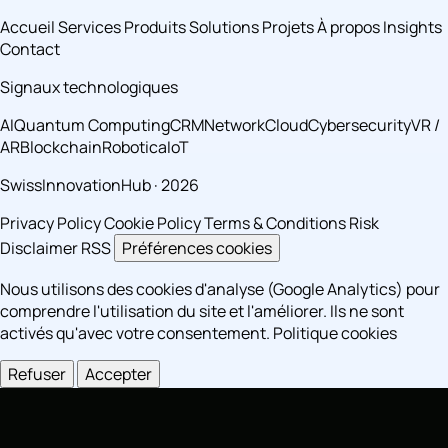
Accueil
Services
Produits
Solutions
Projets
À propos
Insights
Contact
Signaux technologiques
AI
Quantum Computing
CRM
Network
Cloud
Cybersecurity
VR /
AR
Blockchain
Robotica
IoT
SwissInnovationHub · 2026
Privacy Policy
Cookie Policy
Terms & Conditions
Risk
Disclaimer
RSS
Préférences cookies
Nous utilisons des cookies d'analyse (Google Analytics) pour
comprendre l'utilisation du site et l'améliorer. Ils ne sont
activés qu'avec votre consentement.
Politique cookies
Refuser
Accepter