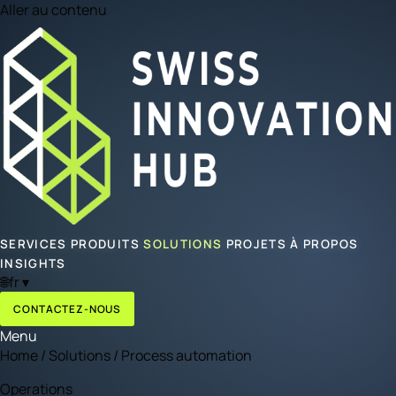
Aller au contenu
SERVICES
PRODUITS
SOLUTIONS
PROJETS
À PROPOS
INSIGHTS
🌐
fr
▾
CONTACTEZ-NOUS
Menu
Home
/
Solutions
/
Process automation
Operations