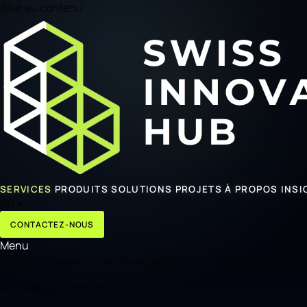
Aller au contenu
SERVICES
PRODUITS
SOLUTIONS
PROJETS
À PROPOS
INSI
🌐
fr
▾
CONTACTEZ-NOUS
Menu
Home
/
Services
/
Logiciels et plateformes web
Software Engineering