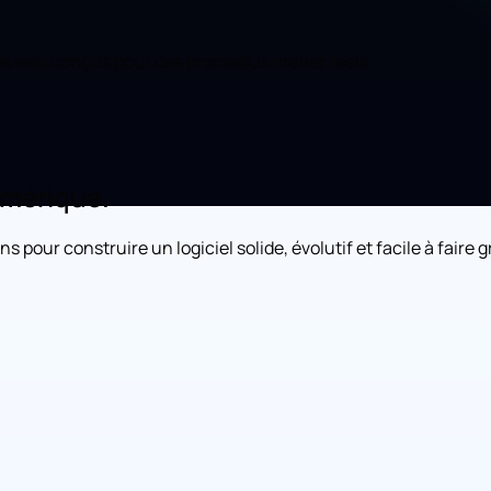
mes web conçus pour des processus métier réels.
umérique.
pour construire un logiciel solide, évolutif et facile à faire g