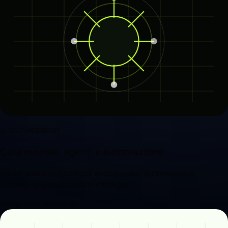
AI orchestration
Core neurale, agenti e automazione
Visual animato locale per evocare dati, automazione,
decision engine e sistemi intelligenti.
AI
Agents
Automation