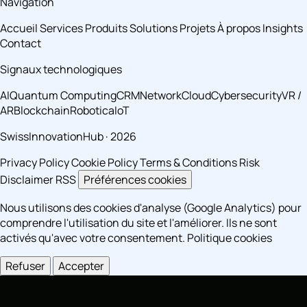
Navigation
Accueil
Services
Produits
Solutions
Projets
À propos
Insights
Contact
Signaux technologiques
AI
Quantum Computing
CRM
Network
Cloud
Cybersecurity
VR /
AR
Blockchain
Robotica
IoT
SwissInnovationHub · 2026
Privacy Policy
Cookie Policy
Terms & Conditions
Risk
Disclaimer
RSS
Préférences cookies
Nous utilisons des cookies d'analyse (Google Analytics) pour
comprendre l'utilisation du site et l'améliorer. Ils ne sont
activés qu'avec votre consentement.
Politique cookies
Refuser
Accepter