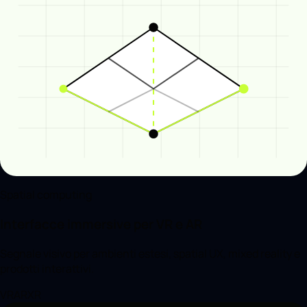
Spatial computing
Interfacce immersive per VR e AR
Segnale visivo per ambienti estesi, spatial UX, mixed reality e
prodotti interattivi.
VR
AR
XR