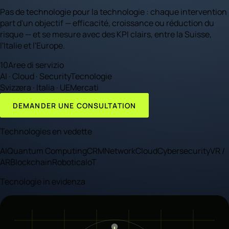
Pas de technologie pour la technologie : chaque intervention
part d'un objectif — efficacité, croissance ou réduction du
risque — et se mesure avec des KPI clairs, entre la Suisse,
l'Italie et l'Europe.
10
Aree di servizio
AI · Cloud · Security
Tecnologie
Svizzera · Italia · UE
Mercati
DEMANDER UNE CONSULTATION
Technologies en vedette
AI
Quantum Computing
CRM
Network
Cloud
Cybersecurity
VR /
AR
Blockchain
Robotica
IoT
Tecnologie in evidenza