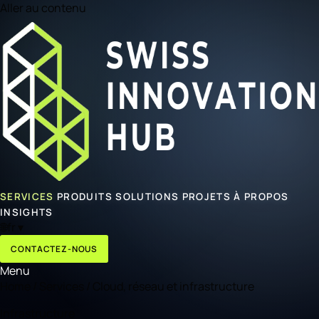
Aller au contenu
SERVICES
PRODUITS
SOLUTIONS
PROJETS
À PROPOS
INSIGHTS
🌐
fr
▾
CONTACTEZ-NOUS
Menu
Home
/
Services
/
Cloud, réseau et infrastructure
Infrastructure