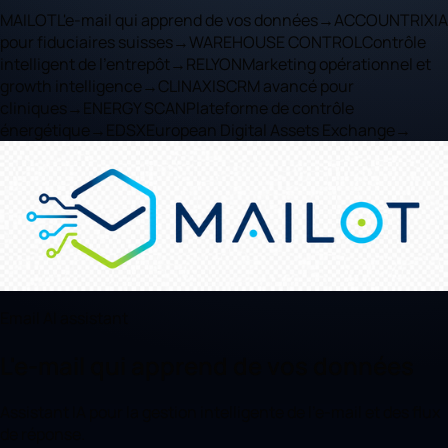
MAILOT
L'e-mail qui apprend de vos données
→
ACCOUNTRIX
IA
pour fiduciaires suisses
→
WAREHOUSE CONTROL
Contrôle
intelligent de l'entrepôt
→
RELYON
Marketing opérationnel et
growth intelligence
→
CLINAXIS
CRM avancé pour
cliniques
→
ENERGY SCAN
Plateforme de contrôle
énergétique
→
EDSX
European Digital Assets Exchange
→
Email AI assistant
L'e-mail qui apprend de vos données
Assistant IA pour la gestion intelligente de l'e-mail et des flux
de réponse.