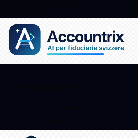
email AI
inbox management
AI drafts
Scopri MAILOT
→
IA comptable
IA pour fiduciaires suisses
Système IA pour fiduciaires et comptabilité : lecture de
documents, écritures, export et bilan.
AI accounting
OCR fatture
automazione contabile
Scopri ACCOUNTRIX
→