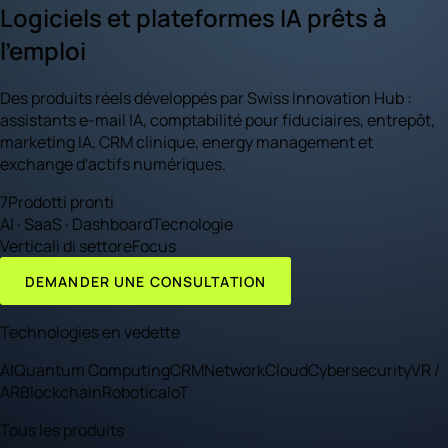
Logiciels et plateformes IA prêts à
l'emploi
Des produits réels développés par Swiss Innovation Hub :
assistants e-mail IA, comptabilité pour fiduciaires, entrepôt,
marketing IA, CRM clinique, energy management et
exchange d'actifs numériques.
7
Prodotti pronti
AI · SaaS · Dashboard
Tecnologie
Verticali di settore
Focus
DEMANDER UNE CONSULTATION
Technologies en vedette
AI
Quantum Computing
CRM
Network
Cloud
Cybersecurity
VR /
AR
Blockchain
Robotica
IoT
Tous les produits