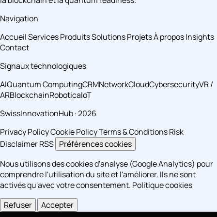
Navigation
Accueil
Services
Produits
Solutions
Projets
À propos
Insights
Contact
Signaux technologiques
AI
Quantum Computing
CRM
Network
Cloud
Cybersecurity
VR /
AR
Blockchain
Robotica
IoT
SwissInnovationHub · 2026
Privacy Policy
Cookie Policy
Terms & Conditions
Risk
Disclaimer
RSS
Préférences cookies
Nous utilisons des cookies d'analyse (Google Analytics) pour
comprendre l'utilisation du site et l'améliorer. Ils ne sont
activés qu'avec votre consentement.
Politique cookies
Refuser
Accepter