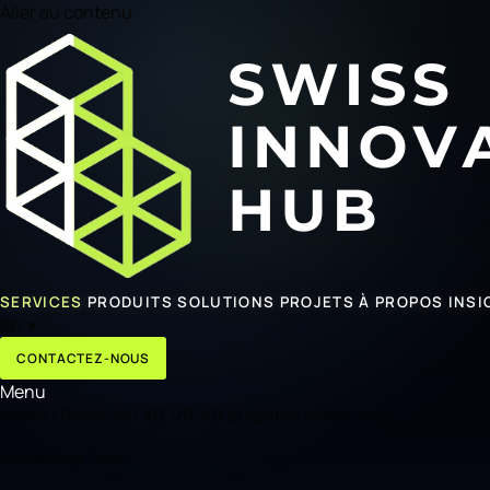
Aller au contenu
SERVICES
PRODUITS
SOLUTIONS
PROJETS
À PROPOS
INSI
🌐
fr
▾
CONTACTEZ-NOUS
Menu
Home
/
Services
/
XR, VR, AR et spatial computing
Immersive Tech