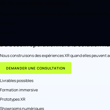
XR, VR, AR et spatial computing
Expériences immersives pour la formation, les présentations, 
XR
VR
AR
Approche
Du besoin opérationnel à la solution n
Nous construisons des expériences XR quand elles peuvent a
DEMANDER UNE CONSULTATION
Livrables possibles
Formation immersive
Prototypes XR
Showrooms numériques