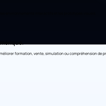
les environnements interactifs et les prototypes visuels.
umérique.
méliorer formation, vente, simulation ou compréhension de p