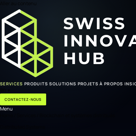
Aller au contenu
SERVICES
PRODUITS
SOLUTIONS
PROJETS
À PROPOS
INSI
🌐
fr
▾
CONTACTEZ-NOUS
Menu
Home
/
Services
/
Blockchain et systèmes distribués
Distributed Systems