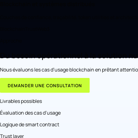
Blockchain et systèmes distribués
Couches de confiance, traçabilité, token utilities et architectu
Blockchain
Trust
Web3
Approche
Du besoin opérationnel à la solution n
Nous évaluons les cas d’usage blockchain en prêtant attention à
DEMANDER UNE CONSULTATION
Livrables possibles
Évaluation des cas d’usage
Logique de smart contract
Trust layer