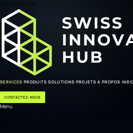
Aller au contenu
SERVICES
PRODUITS
SOLUTIONS
PROJETS
À PROPOS
INSI
🌐
fr
▾
CONTACTEZ-NOUS
Menu
Home
/
Services
/
IA pour l'efficacité des processus
AI & Operations