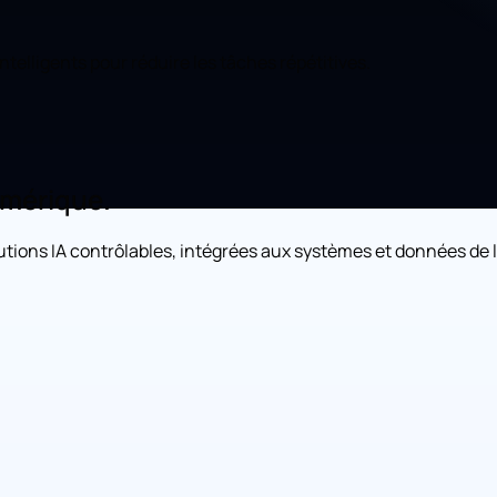
telligents pour réduire les tâches répétitives.
umérique.
utions IA contrôlables, intégrées aux systèmes et données de l