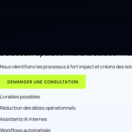
IA pour l'efficacité des processus
Automatisations IA, assistants internes, agents et workflows in
AI
Automation
Operations
Approche
Du besoin opérationnel à la solution n
Nous identifions les processus à fort impact et créons des sol
DEMANDER UNE CONSULTATION
Livrables possibles
Réduction des délais opérationnels
Assistants IA internes
Workflows automatisés