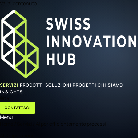
Vai al contenuto
SERVIZI
PRODOTTI
SOLUZIONI
PROGETTI
CHI SIAMO
INSIGHTS
🌐
it
▾
CONTATTACI
Menu
Home
/
Servizi
/
AI per efficientamento processi
AI & Operations