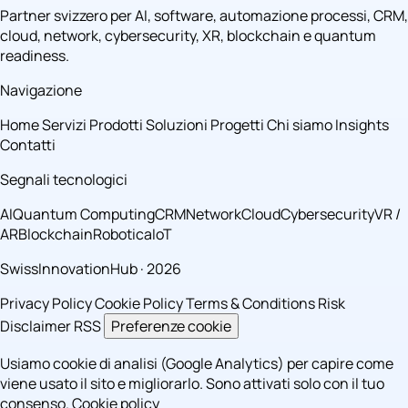
Partner svizzero per AI, software, automazione processi, CRM,
cloud, network, cybersecurity, XR, blockchain e quantum
readiness.
Navigazione
Home
Servizi
Prodotti
Soluzioni
Progetti
Chi siamo
Insights
Contatti
Segnali tecnologici
AI
Quantum Computing
CRM
Network
Cloud
Cybersecurity
VR /
AR
Blockchain
Robotica
IoT
SwissInnovationHub · 2026
Privacy Policy
Cookie Policy
Terms & Conditions
Risk
Disclaimer
RSS
Preferenze cookie
Usiamo cookie di analisi (Google Analytics) per capire come
viene usato il sito e migliorarlo. Sono attivati solo con il tuo
consenso.
Cookie policy