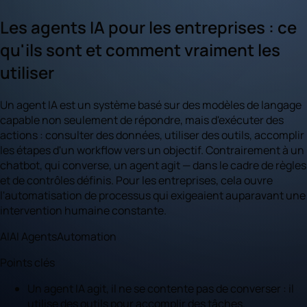
Les agents IA pour les entreprises : ce
qu'ils sont et comment vraiment les
utiliser
Un agent IA est un système basé sur des modèles de langage
capable non seulement de répondre, mais d'exécuter des
actions : consulter des données, utiliser des outils, accomplir
les étapes d'un workflow vers un objectif. Contrairement à un
chatbot, qui converse, un agent agit — dans le cadre de règles
et de contrôles définis. Pour les entreprises, cela ouvre
l'automatisation de processus qui exigeaient auparavant une
intervention humaine constante.
AI
AI Agents
Automation
Points clés
Un agent IA agit, il ne se contente pas de converser : il
utilise des outils pour accomplir des tâches.