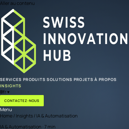
Aller au contenu
SERVICES
PRODUITS
SOLUTIONS
PROJETS
À PROPOS
INSIGHTS
🌐
fr
▾
CONTACTEZ-NOUS
Menu
Home
/
Insights
/
IA & Automatisation
IA & Automatisation · 7 min