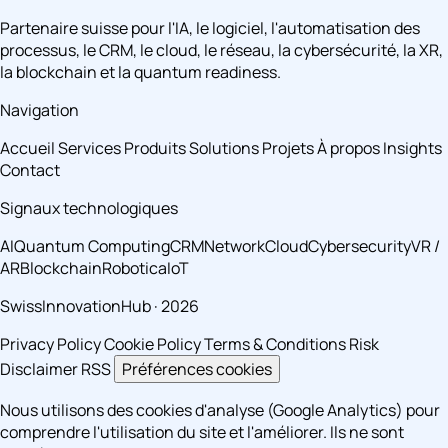
Partenaire suisse pour l'IA, le logiciel, l'automatisation des
processus, le CRM, le cloud, le réseau, la cybersécurité, la XR,
la blockchain et la quantum readiness.
Navigation
Accueil
Services
Produits
Solutions
Projets
À propos
Insights
Contact
Signaux technologiques
AI
Quantum Computing
CRM
Network
Cloud
Cybersecurity
VR /
AR
Blockchain
Robotica
IoT
SwissInnovationHub · 2026
Privacy Policy
Cookie Policy
Terms & Conditions
Risk
Disclaimer
RSS
Préférences cookies
Nous utilisons des cookies d'analyse (Google Analytics) pour
comprendre l'utilisation du site et l'améliorer. Ils ne sont