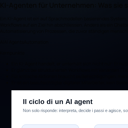
KI-Agenten für Unternehmen: Was sie si
Ein KI-Agent ist ein auf Sprachmodellen basierendes System
Workflows auf ein Ziel hin abschliessen. Anders als ein Chatb
Automatisierung von Prozessen, die zuvor ständigen menschli
AI
AI Agents
Automation
Kernpunkte
Ein KI-Agent handelt, er unterhält sich nicht nur: Er 
Er glänzt bei strukturierten Workflows mit Varianten (T
Für kritische Aktionen braucht es Berechtigungen, mens
Er ist ein beaufsichtigter digitaler Mitarbeiter, kein Sys