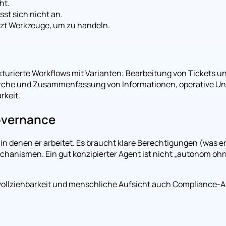
ht.
sst sich nicht an.
utzt Werkzeuge, um zu handeln.
urierte Workflows mit Varianten: Bearbeitung von Tickets u
he und Zusammenfassung von Informationen, operative Unters
rkeit.
overnance
in denen er arbeitet. Es braucht klare Berechtigungen (was e
anismen. Ein gut konzipierter Agent ist nicht „autonom ohne K
hvollziehbarkeit und menschliche Aufsicht auch Compliance-