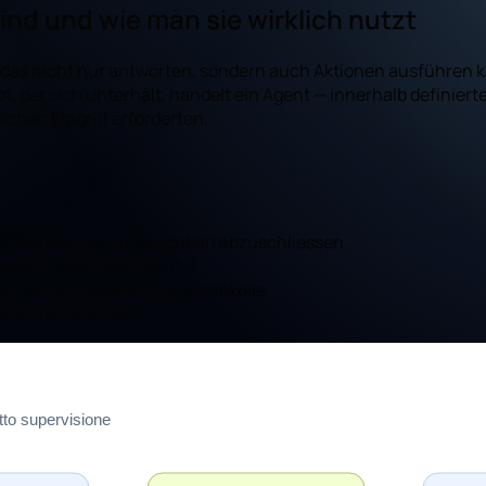
nd und wie man sie wirklich nutzt
, das nicht nur antworten, sondern auch Aktionen ausführen 
ot, der sich unterhält, handelt ein Agent — innerhalb definier
chen Eingriff erforderten.
nutzt Werkzeuge, um Aufgaben abzuschliessen.
ickets, Leads, Dokumente).
chliche Freigaben und Protokolle.
tem ohne Kontrolle.