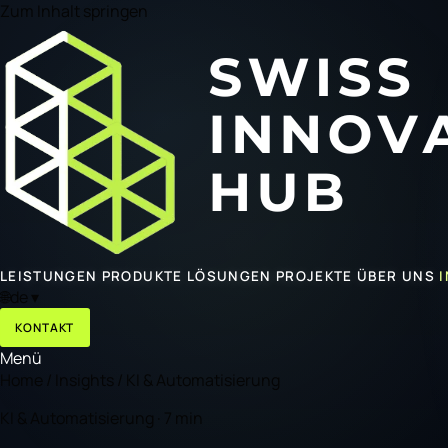
Zum Inhalt springen
LEISTUNGEN
PRODUKTE
LÖSUNGEN
PROJEKTE
ÜBER UNS
🌐
de
▾
KONTAKT
Menü
Home
/
Insights
/
KI & Automatisierung
KI & Automatisierung · 7 min