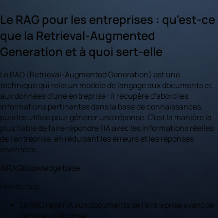
Le RAG pour les entreprises : qu'est-ce
que la Retrieval-Augmented
Generation et à quoi sert-elle
Le RAG (Retrieval-Augmented Generation) est une
technique qui relie un modèle de langage aux documents et
aux données d'une entreprise : il récupère d'abord les
informations pertinentes dans la base de connaissances,
puis les utilise pour générer une réponse. C'est la manière la
plus fiable de faire répondre l'IA avec les informations réelles
de l'entreprise, en réduisant les erreurs et les réponses
inventées.
AI
RAG
Knowledge base
Points clés
Le RAG relie l'IA aux documents de l'entreprise avant de
générer la réponse.