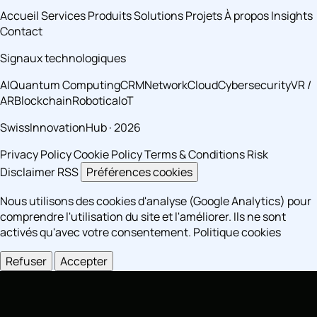
Accueil
Services
Produits
Solutions
Projets
À propos
Insights
Contact
Signaux technologiques
AI
Quantum Computing
CRM
Network
Cloud
Cybersecurity
VR /
AR
Blockchain
Robotica
IoT
SwissInnovationHub · 2026
Privacy Policy
Cookie Policy
Terms & Conditions
Risk
Disclaimer
RSS
Préférences cookies
Nous utilisons des cookies d'analyse (Google Analytics) pour
comprendre l'utilisation du site et l'améliorer. Ils ne sont
activés qu'avec votre consentement.
Politique cookies
Refuser
Accepter