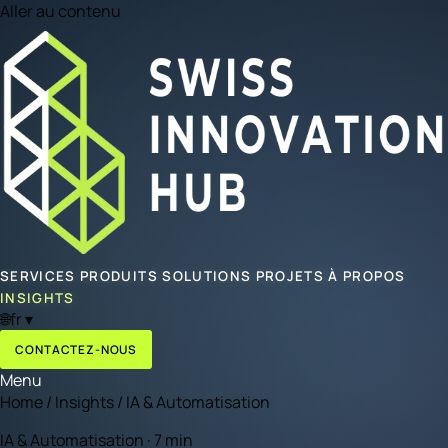
Aller au contenu
SERVICES
PRODUITS
SOLUTIONS
PROJETS
À PROPOS
INSIGHTS
🌐
fr
▾
CONTACTEZ-NOUS
Menu
Home
/
Insights
/
IA & Automatisation
IA & Automatisation · 7 min