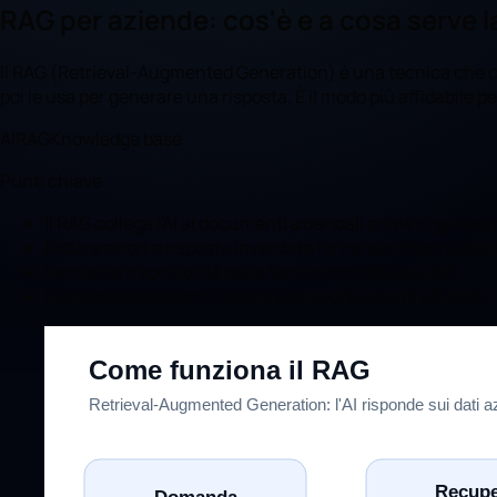
RAG per aziende: cos'è e a cosa serve
Il RAG (Retrieval-Augmented Generation) è una tecnica che col
poi le usa per generare una risposta. È il modo più affidabile pe
AI
RAG
Knowledge base
Punti chiave
Il RAG collega l'AI ai documenti aziendali prima di generar
Riduce errori e risposte inventate fornendo informazioni 
Permette tracciabilità delle fonti e controllo sui dati.
È la base di assistenti interni e supporto clienti affidabili.