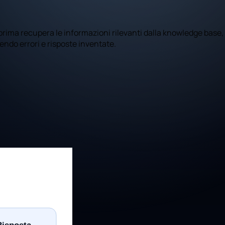
prima recupera le informazioni rilevanti dalla knowledge base,
cendo errori e risposte inventate.