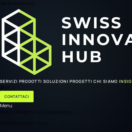
Vai al contenuto
SERVIZI
PRODOTTI
SOLUZIONI
PROGETTI
CHI SIAMO
INSI
🌐
it
▾
CONTATTACI
Menu
Home
/
Insights
/
AI & Automation
AI & Automation · 7 min