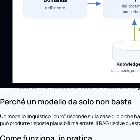
Il flusso del RAG: recupero dai documenti aziendali, poi 
Perché un modello da solo non basta
Un modello linguistico "puro" risponde sulla base di ciò che ha
può produrre risposte plausibili ma errate. Il RAG risolve ques
Come funziona, in pratica