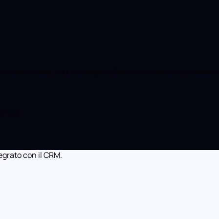
owledge base, con passaggio all'operatore quando necessari
endali.
tegrato con il CRM.