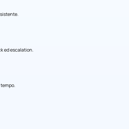
ssistente.
ck ed escalation.
l tempo.