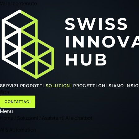
Vai al contenuto
SERVIZI
PRODOTTI
SOLUZIONI
PROGETTI
CHI SIAMO
INSI
🌐
it
▾
CONTATTACI
Menu
Home
/
Soluzioni
/
Assistenti AI e chatbot
AI & Automation