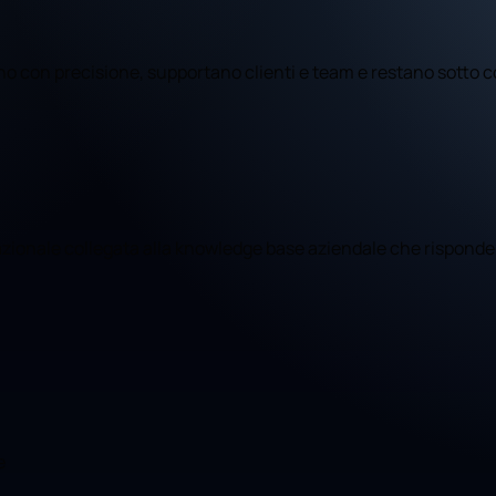
dono con precisione, supportano clienti e team e restano sotto 
azionale collegata alla knowledge base aziendale che risponde
e