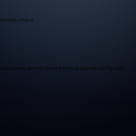
controllo umano.
 a domande, assiste clienti e team e, quando configurato