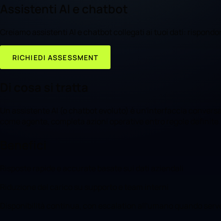
Assistenti AI e chatbot
Creiamo assistenti AI e chatbot collegati ai tuoi dati: rispon
RICHIEDI ASSESSMENT
Di cosa si tratta
Un assistente AI (o chatbot evoluto) è un'interfaccia convers
come agente, completa azioni operative entro regole definite.
Benefici
Risposte rapide e accurate basate sui dati aziendali
Riduzione del carico su supporto e team interni
Disponibilità continua, con escalation all'umano quando serv