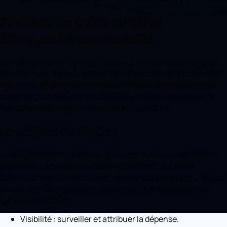
Pourquoi les coûts du cloud
échappent à tout contrôle
Dans le cloud, n'importe qui peut activer des ressources, et
l'on oublie souvent de les éteindre. On surdimensionne « par
sécurité », on paie des services inutilisés, on perd de vue la
dépense globale. Sans visibilité, la facture augmente sans
que personne ne sache exactement pourquoi.
Les piliers du FinOps
Le FinOps repose sur trois étapes : donner de la visibilité à la
dépense (qui consomme quoi et pourquoi), optimiser
(dimensionner correctement, éliminer les gaspillages, utiliser
les options d'économie) et responsabiliser les équipes qui
génèrent les coûts.
Visibilité : surveiller et attribuer la dépense.