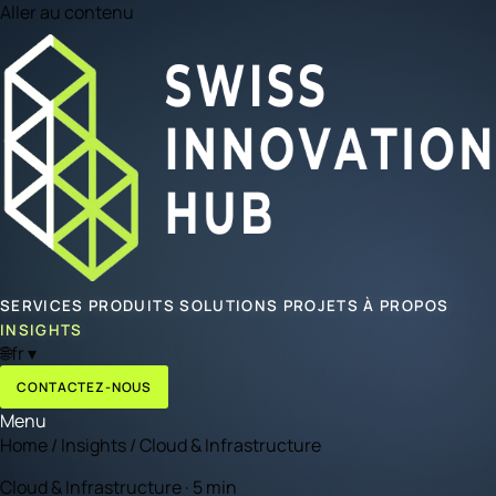
Aller au contenu
SERVICES
PRODUITS
SOLUTIONS
PROJETS
À PROPOS
INSIGHTS
🌐
fr
▾
CONTACTEZ-NOUS
Menu
Home
/
Insights
/
Cloud & Infrastructure
Cloud & Infrastructure · 5 min