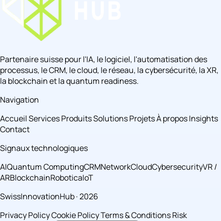
Partenaire suisse pour l'IA, le logiciel, l'automatisation des
processus, le CRM, le cloud, le réseau, la cybersécurité, la XR,
la blockchain et la quantum readiness.
Navigation
Accueil
Services
Produits
Solutions
Projets
À propos
Insights
Contact
Signaux technologiques
AI
Quantum Computing
CRM
Network
Cloud
Cybersecurity
VR /
AR
Blockchain
Robotica
IoT
SwissInnovationHub · 2026
Privacy Policy
Cookie Policy
Terms & Conditions
Risk