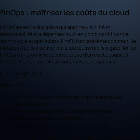
FinOps : maîtriser les coûts du cloud
Le FinOps est la discipline qui apporte visibilité et
responsabilité à la dépense cloud, en combinant finance,
technologie et opérations. Il naît d'un problème commun : le
cloud est facile à activer mais tout aussi facile à gaspiller. Le
FinOps transforme la dépense cloud d'un coût opaque et
croissant en un investissement mesuré et optimisé.
Cloud
FinOps
Costi
Points clés
Le FinOps apporte visibilité et responsabilité à la
dépense cloud.
Les coûts échappent à cause de ressources
surdimensionnées ou oubliées.
Il repose sur la visibilité, l'optimisation et la
responsabilisation des équipes.
C'est un processus continu, pas une coupe ponctuelle.