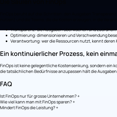
Die Säulen von FinOps
FinOps beruht auf drei Schritten: den Ausgaben Transparen
nutzen) und die Teams, die die Kosten erzeugen, in die Vera
Transparenz: die Ausgaben überwachen und zuordnen.
Optimierung: dimensionieren und Verschwendung besei
Verantwortung: wer die Ressourcen nutzt, kennt deren 
Ein kontinuierlicher Prozess, kein einma
FinOps ist keine gelegentliche Kostensenkung, sondern ein 
die tatsächlichen Bedürfnisse anzupassen hält die Ausgaben 
FAQ
Ist FinOps nur für grosse Unternehmen?
+
Wie viel kann man mit FinOps sparen?
+
Mindert FinOps die Leistung?
+