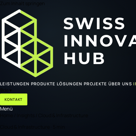
Zum Inhalt springen
LEISTUNGEN
PRODUKTE
LÖSUNGEN
PROJEKTE
ÜBER UNS
🌐
de
▾
KONTAKT
Menü
Home
/
Insights
/
Cloud & Infrastructure
Cloud & Infrastructure · 5 min