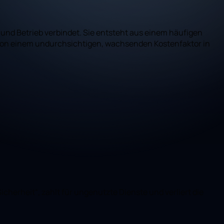
 und Betrieb verbindet. Sie entsteht aus einem häufigen
 von einem undurchsichtigen, wachsenden Kostenfaktor in
cherheit“, zahlt für ungenutzte Dienste und verliert die