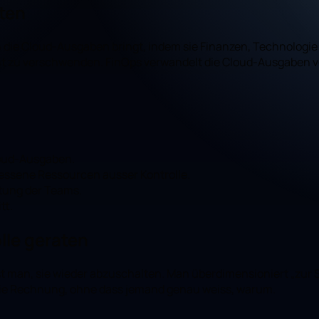
lten
in die Cloud-Ausgaben bringt, indem sie Finanzen, Technologie
eicht zu verschwenden. FinOps verwandelt die Cloud-Ausgaben
loud-Ausgaben.
essene Ressourcen ausser Kontrolle.
tung der Teams.
tt.
lle geraten
st man, sie wieder abzuschalten. Man überdimensioniert „zur Si
ie Rechnung, ohne dass jemand genau weiss, warum.