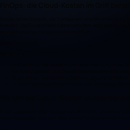
FinOps: die Cloud-Kosten im Griff beha
FinOps ist die Disziplin, die Transparenz und Verantwortung 
Problem: Die Cloud ist leicht einzuschalten, aber ebenso l
eine gemessene und optimierte Investition.
Cloud
FinOps
Costi
Kernpunkte
FinOps bringt Transparenz und Verantwortung in die C
Die Kosten geraten durch überdimensionierte oder verg
Es beruht auf Transparenz, Optimierung und Verantwor
Es ist ein kontinuierlicher Prozess, kein einmaliger Schni
Warum die Cloud-Kosten ausser Kontro
In der Cloud kann jeder Ressourcen aktivieren, und oft vergis
Gesamtausgaben aus dem Blick. Ohne Transparenz wächst d