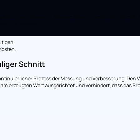
z geben (wer verbraucht was und warum), optimieren (korrek
ntwortung nehmen.
tigen.
Kosten.
liger Schnitt
kontinuierlicher Prozess der Messung und Verbesserung. Den
am erzeugten Wert ausgerichtet und verhindert, dass das Prob