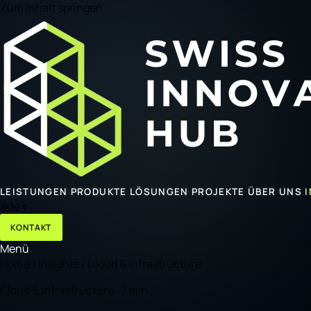
Zum Inhalt springen
LEISTUNGEN
PRODUKTE
LÖSUNGEN
PROJEKTE
ÜBER UNS
🌐
de
▾
KONTAKT
Menü
Home
/
Insights
/
Cloud & Infrastructure
Cloud & Infrastructure · 7 min