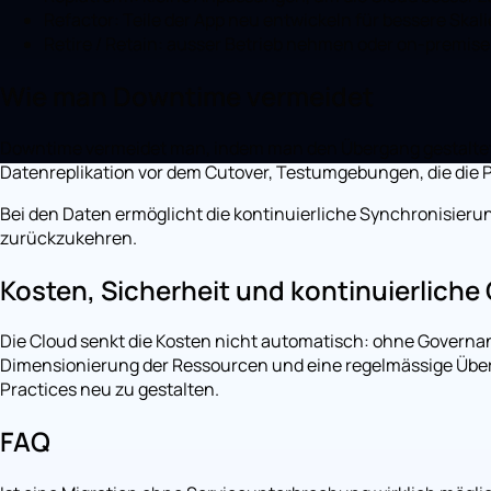
Refactor: Teile der App neu entwickeln für bessere Skali
Retire / Retain: ausser Betrieb nehmen oder on-premise 
Wie man Downtime vermeidet
Downtime vermeidet man, indem man den Übergang gestaltet, 
Datenreplikation vor dem Cutover, Testumgebungen, die die Pr
Bei den Daten ermöglicht die kontinuierliche Synchronisieru
zurückzukehren.
Kosten, Sicherheit und kontinuierliche
Die Cloud senkt die Kosten nicht automatisch: ohne Governa
Dimensionierung der Ressourcen und eine regelmässige Überpr
Practices neu zu gestalten.
FAQ