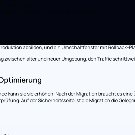
erbarkeit und Kosten.
behalten, was sich nicht zu migrieren lohnt.
nicht den Schalter. Die Schlüsseltechniken sind: phasenweis
oduktion abbilden, und ein Umschaltfenster mit Rollback-Plan,
ng zwischen alter und neuer Umgebung, den Traffic schrittwe
 Optimierung
nce kann sie sie erhöhen. Nach der Migration braucht es ein
üfung. Auf der Sicherheitsseite ist die Migration die Geleg