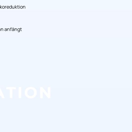
ikoreduktion
an anfängt