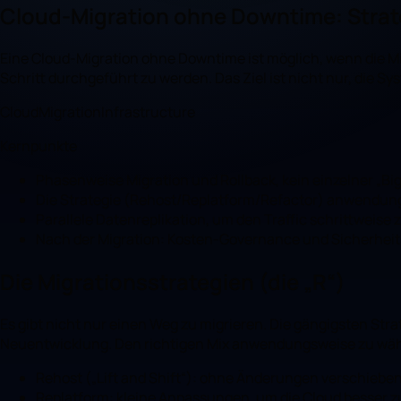
Cloud-Migration ohne Downtime: Strat
Eine Cloud-Migration ohne Downtime ist möglich, wenn die Mig
Schritt durchgeführt zu werden. Das Ziel ist nicht nur, die S
Cloud
Migration
Infrastructure
Kernpunkte
Phasenweise Migration und Rollback, kein einzelner „Bi
Die Strategie (Rehost/Replatform/Refactor) anwendun
Parallele Datenreplikation, um den Traffic schrittweise 
Nach der Migration: Kosten-Governance und Sicherhei
Die Migrationsstrategien (die „R“)
Es gibt nicht nur einen Weg zu migrieren. Die gängigsten Str
Neuentwicklung. Den richtigen Mix anwendungsweise zu wählen
Rehost („Lift and Shift“): ohne Änderungen verschieben,
Replatform: kleine Anpassungen, um die Cloud besser z