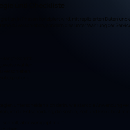
egie und Checkliste
ration in Phasen konzipiert wird, mit replizierten Daten und 
ysteme zu verschieben, sondern dies unter Wahrung der Service
g-Bang“-Schritt.
gsweise wählen.
zu verschieben.
tsüberprüfung.
ategien unterscheiden sich darin, wie stark die Anwendung ve
, ist die Entscheidung, die Kosten, Zeit und Risiko bestimm
 schnell, aber wenig optimiert.
u nutzen.