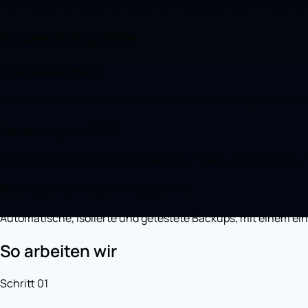
Mehr Glaubwürdigkeit und Compliance gegenüber Kunden un
Anwendungsfälle
Risk Assessment
Identifikation kritischer Daten und Systeme, der Expositionen
Hardening und MFA
Sichere Konfiguration von Zugängen, E-Mail und Systemen, mit
Backup und Incident Response
Automatische, isolierte und getestete Backups, mit einem ei
So arbeiten wir
Schritt 01