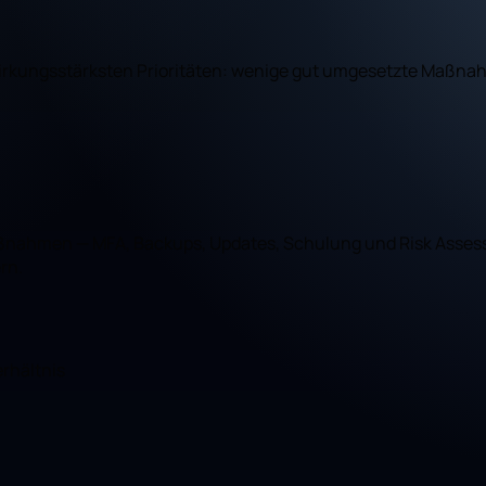
rkungsstärksten Prioritäten: wenige gut umgesetzte Maßnahm
aßnahmen — MFA, Backups, Updates, Schulung und Risk Asses
rn.
rhältnis