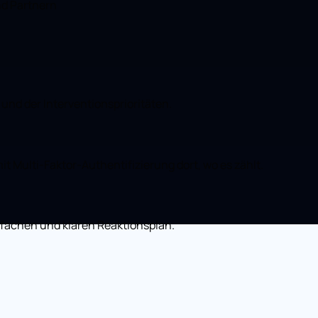
d Partnern
 und der Interventionsprioritäten.
 Multi-Faktor-Authentifizierung dort, wo es zählt.
nfachen und klaren Reaktionsplan.