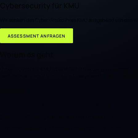
Cybersecurity für KMU
Wir senken das Cyber-Risiko Ihres KMU ausgehend von den wi
ASSESSMENT ANFRAGEN
Worum es geht
Cybersecurity für KMU ist eine Reihe risikoangemessener M
Bedrohungen schützt, ohne ein Enterprise-Budget zu erforde
Vorteile
Risikosenkung mit Maßnahmen mit hohem Kosten-Nutzen-Ve
Schutz vor Phishing, Ransomware und E-Mail-Betrug
Getestete Backups, die Vorfälle beherrschbar machen