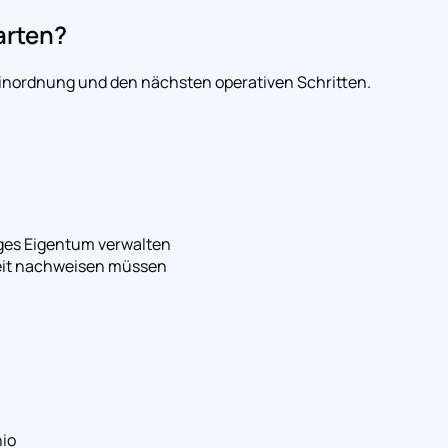
arten?
 Einordnung und den nächsten operativen Schritten.
ges Eigentum verwalten
keit nachweisen müssen
hio