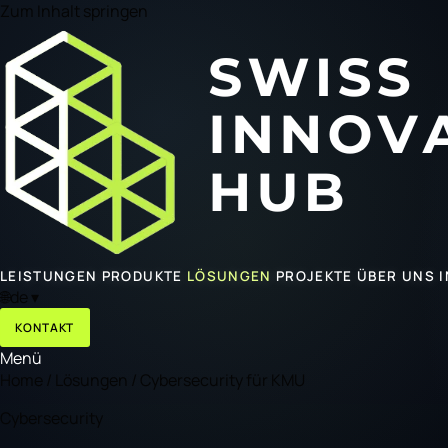
Zum Inhalt springen
LEISTUNGEN
PRODUKTE
LÖSUNGEN
PROJEKTE
ÜBER UNS
🌐
de
▾
KONTAKT
Menü
Home
/
Lösungen
/
Cybersecurity für KMU
Cybersecurity