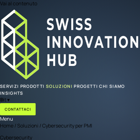
Vai al contenuto
SERVIZI
PRODOTTI
SOLUZIONI
PROGETTI
CHI SIAMO
INSIGHTS
🌐
it
▾
CONTATTACI
Menu
Home
/
Soluzioni
/
Cybersecurity per PMI
Cybersecurity