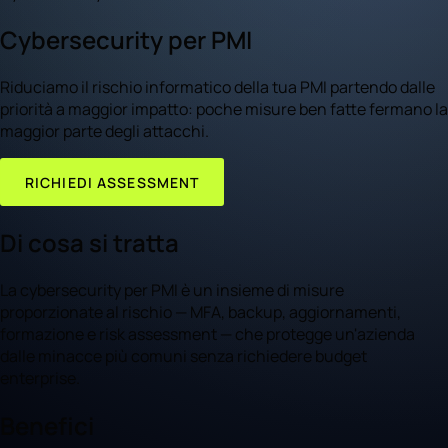
Cybersecurity per PMI
Riduciamo il rischio informatico della tua PMI partendo dalle
priorità a maggior impatto: poche misure ben fatte fermano la
maggior parte degli attacchi.
RICHIEDI ASSESSMENT
Di cosa si tratta
La cybersecurity per PMI è un insieme di misure
proporzionate al rischio — MFA, backup, aggiornamenti,
formazione e risk assessment — che protegge un'azienda
dalle minacce più comuni senza richiedere budget
enterprise.
Benefici