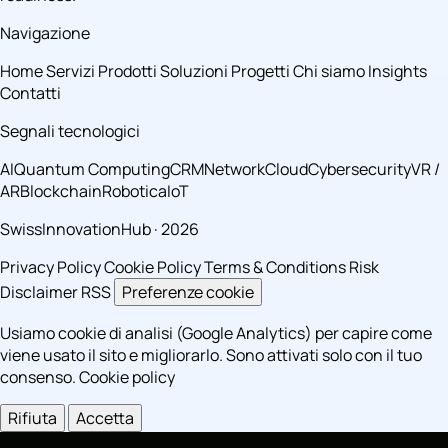
Navigazione
Home
Servizi
Prodotti
Soluzioni
Progetti
Chi siamo
Insights
Contatti
Segnali tecnologici
AI
Quantum Computing
CRM
Network
Cloud
Cybersecurity
VR /
AR
Blockchain
Robotica
IoT
SwissInnovationHub · 2026
Privacy Policy
Cookie Policy
Terms & Conditions
Risk
Disclaimer
RSS
Preferenze cookie
Usiamo cookie di analisi (Google Analytics) per capire come
viene usato il sito e migliorarlo. Sono attivati solo con il tuo
consenso.
Cookie policy
Rifiuta
Accetta