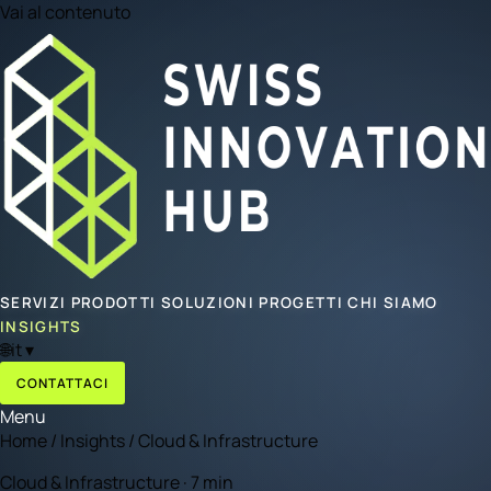
Vai al contenuto
SERVIZI
PRODOTTI
SOLUZIONI
PROGETTI
CHI SIAMO
INSIGHTS
🌐
it
▾
CONTATTACI
Menu
Home
/
Insights
/
Cloud & Infrastructure
Cloud & Infrastructure · 7 min