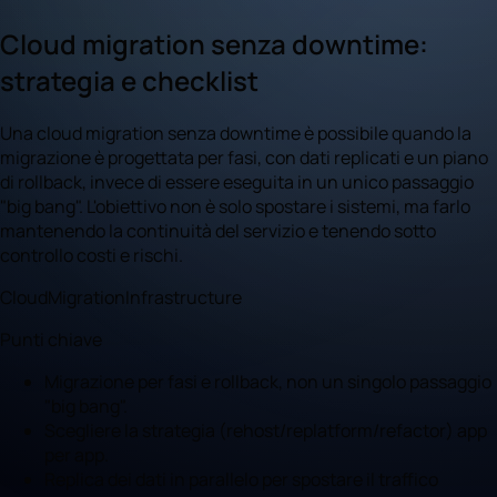
Cloud migration senza downtime:
strategia e checklist
Una cloud migration senza downtime è possibile quando la
migrazione è progettata per fasi, con dati replicati e un piano
di rollback, invece di essere eseguita in un unico passaggio
"big bang". L'obiettivo non è solo spostare i sistemi, ma farlo
mantenendo la continuità del servizio e tenendo sotto
controllo costi e rischi.
Cloud
Migration
Infrastructure
Punti chiave
Migrazione per fasi e rollback, non un singolo passaggio
"big bang".
Scegliere la strategia (rehost/replatform/refactor) app
per app.
Replica dei dati in parallelo per spostare il traffico