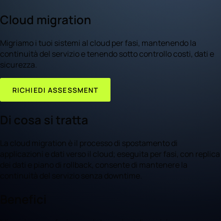
Cloud migration
Migriamo i tuoi sistemi al cloud per fasi, mantenendo la
continuità del servizio e tenendo sotto controllo costi, dati e
sicurezza.
RICHIEDI ASSESSMENT
Di cosa si tratta
La cloud migration è il processo di spostamento di
applicazioni e dati verso il cloud; eseguita per fasi, con replica
dei dati e piano di rollback, consente di mantenere la
continuità del servizio senza downtime.
Benefici