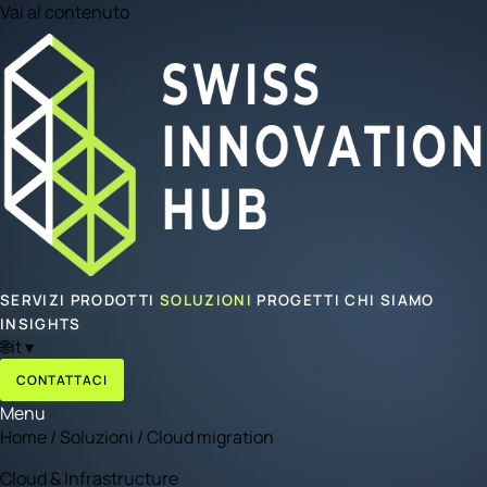
Vai al contenuto
SERVIZI
PRODOTTI
SOLUZIONI
PROGETTI
CHI SIAMO
INSIGHTS
🌐
it
▾
CONTATTACI
Menu
Home
/
Soluzioni
/
Cloud migration
Cloud & Infrastructure