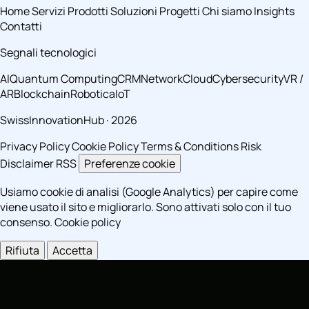
Home
Servizi
Prodotti
Soluzioni
Progetti
Chi siamo
Insights
Contatti
Segnali tecnologici
AI
Quantum Computing
CRM
Network
Cloud
Cybersecurity
VR /
AR
Blockchain
Robotica
IoT
SwissInnovationHub · 2026
Privacy Policy
Cookie Policy
Terms & Conditions
Risk
Disclaimer
RSS
Preferenze cookie
Usiamo cookie di analisi (Google Analytics) per capire come
viene usato il sito e migliorarlo. Sono attivati solo con il tuo
consenso.
Cookie policy
Rifiuta
Accetta