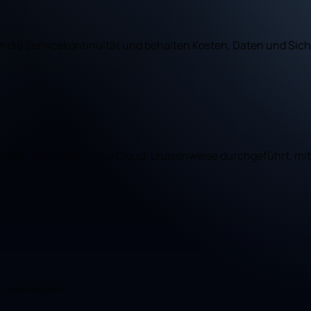
n die Servicekontinuität und behalten Kosten, Daten und Siche
ngen und Daten in die Cloud; phasenweise durchgeführt, mit D
zu vermeiden