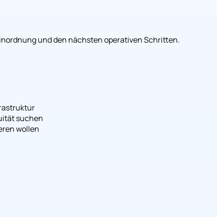
 Einordnung und den nächsten operativen Schritten.
astruktur
uität suchen
eren wollen