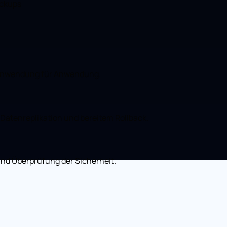
ackups
) Anwendung für Anwendung.
 Datenreplikation und bereitem Rollback.
nd Überprüfung der Sicherheit.