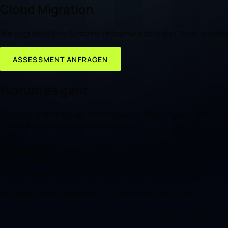
Cloud Migration
Wir migrieren Ihre Systeme phasenweise in die Cloud, erhalte
ASSESSMENT ANFRAGEN
Worum es geht
Cloud-Migration ist der Prozess der Verlagerung von Anwendu
Servicekontinuität ohne Downtime.
Vorteile
Phasenweise Migration ohne Serviceunterbrechungen
Verbesserte Skalierbarkeit und operative Kontinuität
Kosten-Governance (FinOps), um unkontrollierte Ausgaben 