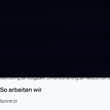
Neu gestaltete Sicherheit: Zugänge, Verschlüsselung und B
Anwendungsfälle
Assessment und „R“-Strategie
Wahl der richtigen Strategie (Rehost, Replatform, Refactor
Phasenweise Migration
Verlagerung eines Dienstes nach dem anderen, mit paralleler
Optimierung nach der Migration
Monitoring der Ausgaben, Dimensionierung der Ressourcen u
So arbeiten wir
Schritt 01