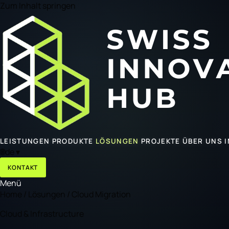
Zum Inhalt springen
LEISTUNGEN
PRODUKTE
LÖSUNGEN
PROJEKTE
ÜBER UNS
🌐
de
▾
KONTAKT
Menü
Home
/
Lösungen
/
Cloud Migration
Cloud & Infrastructure