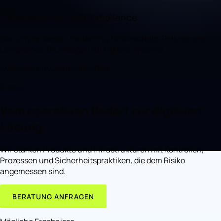
Cybersecurity und Compliance
Security by design, Hardening, Datenschutz, Policies und
Compliance-Grundlagen für digitale Systeme.
Cybersecurity
Compliance
Risk
Ansatz
Vom operativen Bedarf zur digitalen
Lösung.
Wir stärken Produkte und Infrastrukturen mit Kontrollen,
Prozessen und Sicherheitspraktiken, die dem Risiko
angemessen sind.
BERATUNG ANFRAGEN