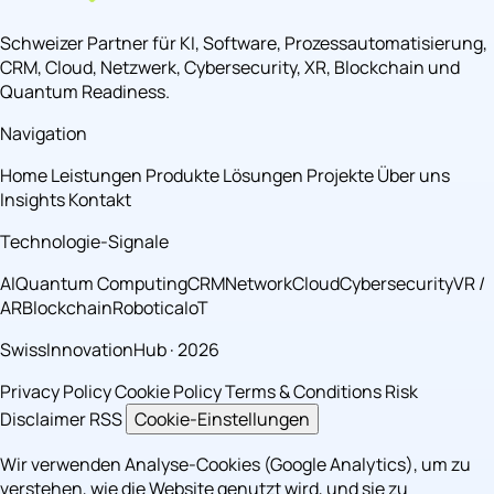
Schweizer Partner für KI, Software, Prozessautomatisierung,
CRM, Cloud, Netzwerk, Cybersecurity, XR, Blockchain und
Quantum Readiness.
Navigation
Home
Leistungen
Produkte
Lösungen
Projekte
Über uns
Insights
Kontakt
Technologie-Signale
AI
Quantum Computing
CRM
Network
Cloud
Cybersecurity
VR /
AR
Blockchain
Robotica
IoT
SwissInnovationHub · 2026
Privacy Policy
Cookie Policy
Terms & Conditions
Risk
Disclaimer
RSS
Cookie-Einstellungen
Wir verwenden Analyse-Cookies (Google Analytics), um zu
verstehen, wie die Website genutzt wird, und sie zu