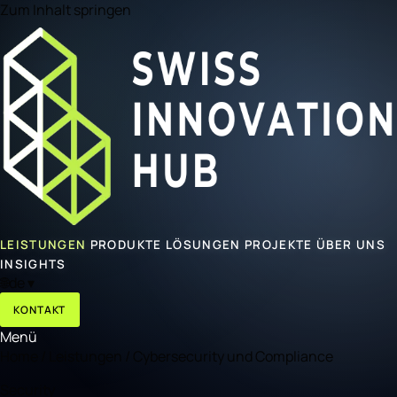
Zum Inhalt springen
LEISTUNGEN
PRODUKTE
LÖSUNGEN
PROJEKTE
ÜBER UNS
INSIGHTS
🌐
de
▾
KONTAKT
Menü
Home
/
Leistungen
/
Cybersecurity und Compliance
Security