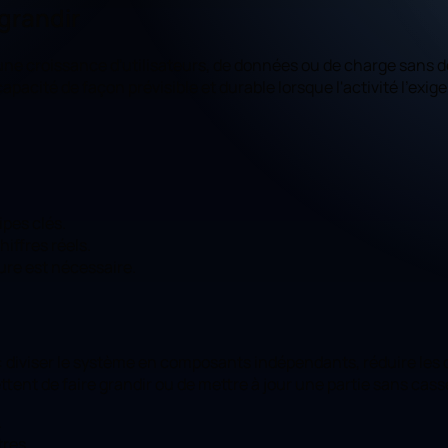
 grandir
 croissance d'utilisateurs, de données ou de charge sans devoi
 capacité de façon prévisible et durable lorsque l'activité l'ex
ipes clés.
iffres réels.
ure est nécessaire.
 : diviser le système en composants indépendants, réduire les 
tent de faire grandir ou de mettre à jour une partie sans casse
.
tres.