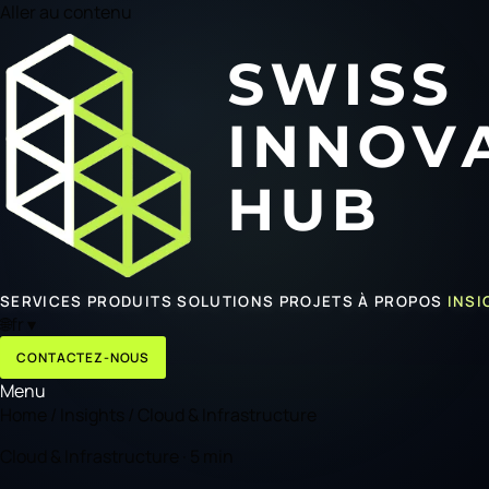
Aller au contenu
SERVICES
PRODUITS
SOLUTIONS
PROJETS
À PROPOS
INSI
🌐
fr
▾
CONTACTEZ-NOUS
Menu
Home
/
Insights
/
Cloud & Infrastructure
Cloud & Infrastructure · 5 min