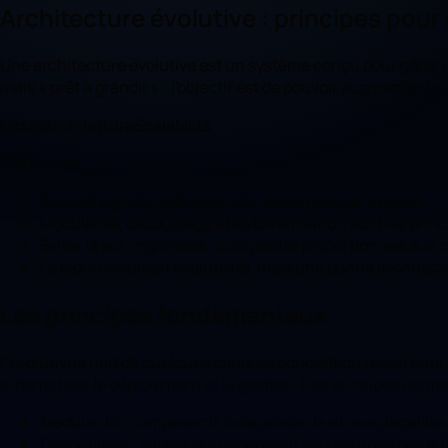
Architecture évolutive : principes pour
Une architecture évolutive est un système conçu pour gérer une
mais « prêt à grandir » : l'objectif est de pouvoir augmenter la
Cloud
Architettura
Scalabilità
Points clés
Évolutif signifie prêt à grandir, pas simplement grand.
Modularité, découplage et automatisation sont les princ
Éviter la sur-ingénierie : complexité proportionnée aux ch
Le cloud favorise l'évolutivité, mais une bonne architect
Les principes fondamentaux
L'évolutivité naît de quelques choix de conception récurrents
automatiser le déploiement et la gestion. Ces principes permet
Modularité : composants indépendants et remplaçables
Découplage : parties qui dépendent peu les unes des au