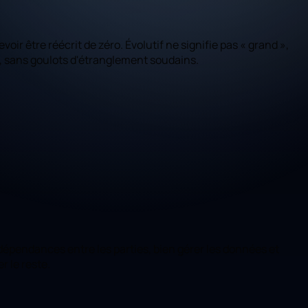
r être réécrit de zéro. Évolutif ne signifie pas « grand »,
ige, sans goulots d'étranglement soudains.
dépendances entre les parties, bien gérer les données et
r le reste.