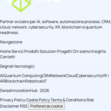
Partner svizzero per AI, software, automazione processi, CRM,
cloud, network, cybersecurity, XR, blockchain e quantum
readiness.
Navigazione
Home
Servizi
Prodotti
Soluzioni
Progetti
Chi siamo
Insights
Contatti
Segnali tecnologici
AI
Quantum Computing
CRM
Network
Cloud
Cybersecurity
VR /
AR
Blockchain
Robotica
IoT
SwissInnovationHub · 2026
Privacy Policy
Cookie Policy
Terms & Conditions
Risk
Disclaimer
RSS
Preferenze cookie