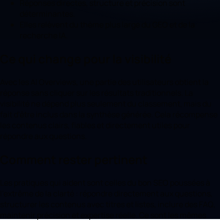
Réponses directes, structure et précision sont
déterminantes.
Elles relèvent du thème plus large du GEO et de la
recherche IA.
Ce qui change pour la visibilité
Avec les AI Overviews, une partie des utilisateurs obtient la
réponse sans cliquer sur les résultats traditionnels. La
visibilité ne dépend plus seulement du classement, mais du
fait d'être inclus dans la synthèse générée. Cela récompense
les contenus clairs, fiables et directement utiles pour
répondre aux questions.
Comment rester pertinent
Les pratiques qui aident sont celles du bon SEO poussées à
l'extrême de la clarté : répondre directement aux questions,
structurer les contenus avec titres et listes, inclure des FAQ,
maintenir précision et expertise réelle. Ce sont les mêmes