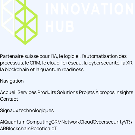
Partenaire suisse pour l'IA, le logiciel, l'automatisation des
processus, le CRM, le cloud, le réseau, la cybersécurité, la XR,
la blockchain et la quantum readiness.
Navigation
Accueil
Services
Produits
Solutions
Projets
À propos
Insights
Contact
Signaux technologiques
AI
Quantum Computing
CRM
Network
Cloud
Cybersecurity
VR /
AR
Blockchain
Robotica
IoT