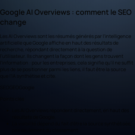
Google AI Overviews : comment le SEO
change
Les AI Overviews sont les résumés générés par l'intelligence
artificielle que Google affiche en haut des résultats de
recherche, répondant directement à la question de
l'utilisateur. Ils changent la façon dont les gens trouvent
l'information : pour les entreprises, cela signifie qu'il ne suffit
plus de se positionner parmi les liens, il faut être la source
que l'IA synthétise et cite.
SEO
GEO
Google
Points clés
Les AI Overviews répondent directement, en haut des
résultats de Google.
La visibilité dépend du fait d'être la source synthétisée,
pas seulement du classement.