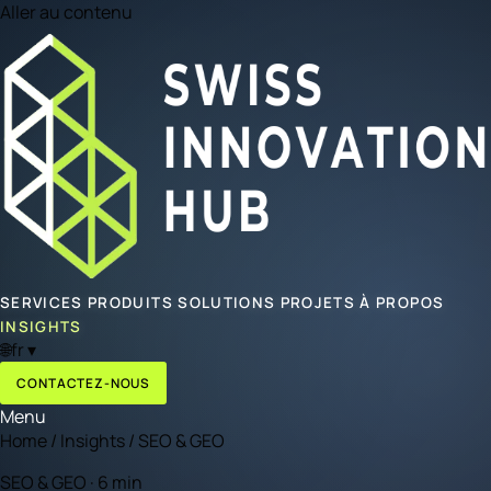
Aller au contenu
SERVICES
PRODUITS
SOLUTIONS
PROJETS
À PROPOS
INSIGHTS
🌐
fr
▾
CONTACTEZ-NOUS
Menu
Home
/
Insights
/
SEO & GEO
SEO & GEO · 6 min