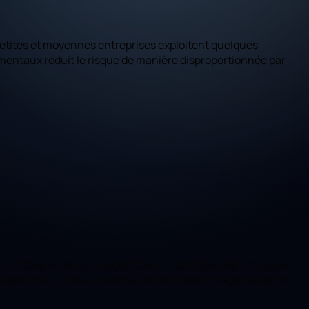
s petites et moyennes entreprises exploitent quelques
amentaux réduit le risque de manière disproportionnée par
Les attaques les plus répandues ne sont pas sophistiquées :
ission des communications d'entreprise) et exploitation de