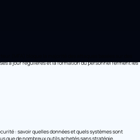
cteur (MFA) bloque la majorité des attaques basées sur des
ses à jour régulières et la formation du personnel ferment les
écurité : savoir quelles données et quels systèmes sont
 plus que de nombreux outils achetés sans stratégie.