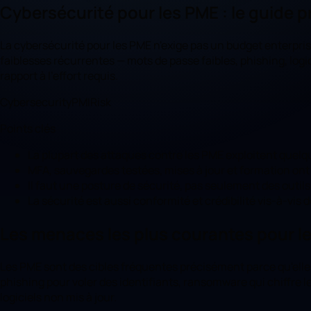
Cybersécurité pour les PME : le guide p
La cybersécurité pour les PME n'exige pas un budget enterprise
faiblesses récurrentes — mots de passe faibles, phishing, log
rapport à l'effort requis.
Cybersecurity
PMI
Risk
Points clés
La plupart des attaques contre les PME exploitent quelq
MFA, sauvegardes testées, mises à jour et formation ont l
Il faut une posture de sécurité, pas seulement des outils 
La sécurité est aussi conformité et crédibilité vis-à-vis d
Les menaces les plus courantes pour l
Les PME sont des cibles fréquentes précisément parce qu'elle
phishing pour voler des identifiants, ransomware qui chiffre
logiciels non mis à jour.