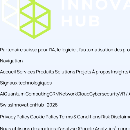
Partenaire suisse pour l'IA, le logiciel, l'automatisation des p
Navigation
Accueil
Services
Produits
Solutions
Projets
À propos
Insights
Signaux technologiques
AI
Quantum Computing
CRM
Network
Cloud
Cybersecurity
VR /
SwissInnovationHub · 2026
Privacy Policy
Cookie Policy
Terms & Conditions
Risk Disclaim
Nous utilisons des cookies d'analyse (Google Analytics) pour c