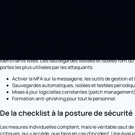
Phishing et vol d'identifiants.
Ransomware et perte de données.
Fraudes sur les e-mails professionnels (BEC).
Vulnérabilités connues dans les logiciels non mis à jour.
Les priorités à plus fort impact
Avec des ressources limitées, mieux vaut se concentrer sur q
identifiants volés. Des sauvegardes testées et isolées font d
portes les plus utilisées par les attaquants.
Activer la MFA sur la messagerie, les outils de gestion et
Sauvegardes automatiques, isolées et testées périodiq
Mises à jour logicielles constantes (patch management)
Formation anti-phishing pour tout le personnel.
De la checklist à la posture de sécurité
Les mesures individuelles comptent, mais le véritable saut de 
critiques, qui y accède, que faire en cas d'incident. Une éval