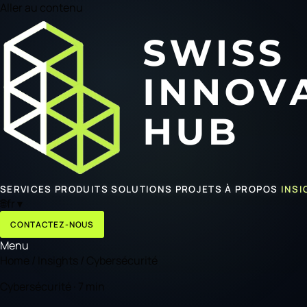
Aller au contenu
SERVICES
PRODUITS
SOLUTIONS
PROJETS
À PROPOS
INSI
🌐
fr
▾
CONTACTEZ-NOUS
Menu
Home
/
Insights
/
Cybersécurité
Cybersécurité · 7 min