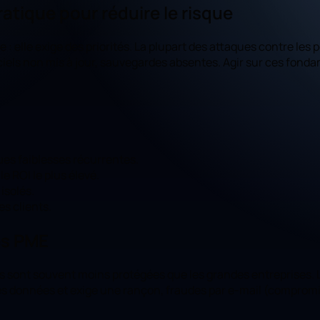
ratique pour réduire le risque
 : elle exige des priorités. La plupart des attaques contre le
iciels non mis à jour, sauvegardes absentes. Agir sur ces fond
ues faiblesses récurrentes.
e ROI le plus élevé.
isolés.
es clients.
es PME
s sont souvent moins protégées que les grandes entreprises. 
 les données et exige une rançon, fraudes par e-mail (comprom