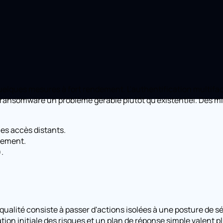
uelques mesures à fort rendement. L'authentification multifa
u ransomware un problème gérable plutôt qu'existentiel. Des mi
 les accès distants.
uement.
.
qualité consiste à passer d'actions isolées à une posture de s
uation initiale des risques et un plan de réponse simple valent