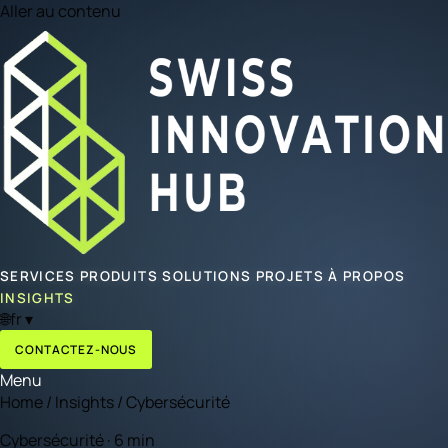
Aller au contenu
SERVICES
PRODUITS
SOLUTIONS
PROJETS
À PROPOS
INSIGHTS
🌐
fr
▾
CONTACTEZ-NOUS
Menu
Home
/
Insights
/
Cybersécurité
Cybersécurité · 6 min