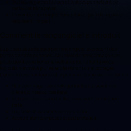
Des sauvegardes isolées et testées permettent de
restaurer sans payer.
Prévention technique, formation et plan de réponse
réduisent l'impact.
Comment le rançongiciel s'introduit
La plupart des attaques par rançongiciel exploitent des
portes d'entrée connues : courriels d'hameçonnage avec
pièces jointes ou liens malveillants, identifiants volés,
logiciels non mis à jour et accès distants mal protégés.
Connaître ces vecteurs est la première étape pour les fermer.
Hameçonnage : courriels qui incitent à ouvrir des
pièces jointes ou des liens.
Identifiants volés ou faibles, sans authentification
forte.
Logiciels et systèmes non mis à jour.
Accès distants exposés et peu protégés.