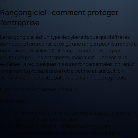
Rançongiciel : comment protéger
l'entreprise
Le rançongiciel est un type de cyberattaque qui chiffre les
données de l'entreprise et exige une rançon pour les rendre à
nouveau accessibles. C'est l'une des menaces les plus
coûteuses pour les entreprises, mais aussi l'une des plus
évitables : avec quelques mesures fondamentales, on réduit
fortement la probabilité d'en être victime et, surtout, on
transforme un désastre potentiel en un incident gérable.
Cybersecurity
Ransomware
Backup
Points clés
Le rançongiciel chiffre les données et exige une rançon,
mais il est largement évitable.
Il s'introduit surtout par l'hameçonnage, des
identifiants faibles et des logiciels non mis à jour.