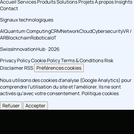
Accueil
Services
Produits
Solutions
Projets
À propos
Insights
Contact
Signaux technologiques
AI
Quantum Computing
CRM
Network
Cloud
Cybersecurity
VR /
AR
Blockchain
Robotica
IoT
SwissInnovationHub · 2026
Privacy Policy
Cookie Policy
Terms & Conditions
Risk
Disclaimer
RSS
Préférences cookies
Nous utilisons des cookies d'analyse (Google Analytics) pour
comprendre l'utilisation du site et l'améliorer. Ils ne sont
activés qu'avec votre consentement.
Politique cookies
Refuser
Accepter