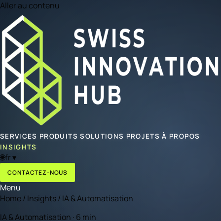
Aller au contenu
SERVICES
PRODUITS
SOLUTIONS
PROJETS
À PROPOS
INSIGHTS
🌐
fr
▾
CONTACTEZ-NOUS
Menu
Home
/
Insights
/
IA & Automatisation
IA & Automatisation · 6 min