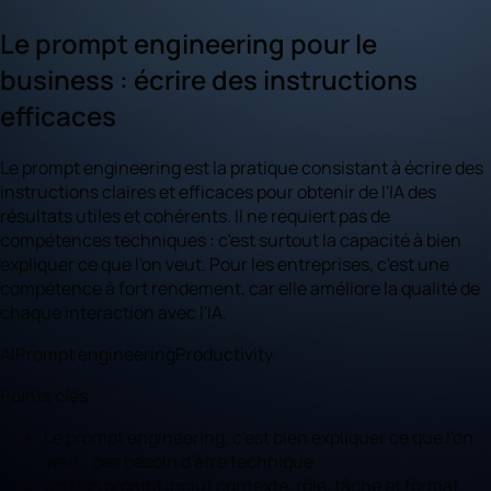
Le prompt engineering pour le
business : écrire des instructions
efficaces
Le prompt engineering est la pratique consistant à écrire des
instructions claires et efficaces pour obtenir de l'IA des
résultats utiles et cohérents. Il ne requiert pas de
compétences techniques : c'est surtout la capacité à bien
expliquer ce que l'on veut. Pour les entreprises, c'est une
compétence à fort rendement, car elle améliore la qualité de
chaque interaction avec l'IA.
AI
Prompt engineering
Productivity
Points clés
Le prompt engineering, c'est bien expliquer ce que l'on
veut : pas besoin d'être technique.
Un bon prompt inclut contexte, rôle, tâche et format.