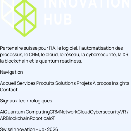
Partenaire suisse pour l'IA, le logiciel, l'automatisation des
processus, le CRM, le cloud, le réseau, la cybersécurité, la XR,
la blockchain et la quantum readiness.
Navigation
Accueil
Services
Produits
Solutions
Projets
À propos
Insights
Contact
Signaux technologiques
AI
Quantum Computing
CRM
Network
Cloud
Cybersecurity
VR /
AR
Blockchain
Robotica
IoT
SwissInnovationHub · 2026