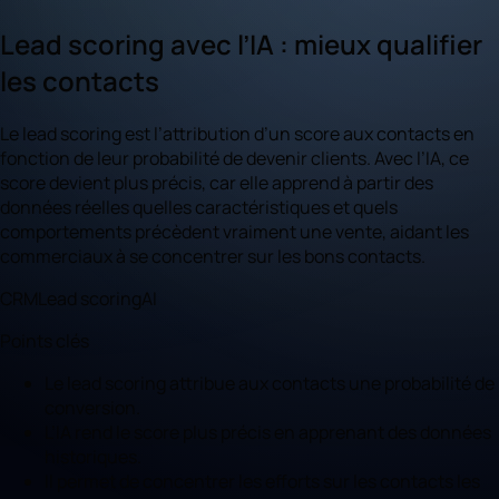
Lead scoring avec l’IA : mieux qualifier
les contacts
Le lead scoring est l’attribution d’un score aux contacts en
fonction de leur probabilité de devenir clients. Avec l’IA, ce
score devient plus précis, car elle apprend à partir des
données réelles quelles caractéristiques et quels
comportements précèdent vraiment une vente, aidant les
commerciaux à se concentrer sur les bons contacts.
CRM
Lead scoring
AI
Points clés
Le lead scoring attribue aux contacts une probabilité de
conversion.
L’IA rend le score plus précis en apprenant des données
historiques.
Il permet de concentrer les efforts sur les contacts les