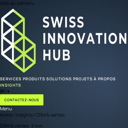
Aller au contenu
SERVICES
PRODUITS
SOLUTIONS
PROJETS
À PROPOS
INSIGHTS
🌐
fr
▾
CONTACTEZ-NOUS
Menu
Home
/
Insights
/
CRM & ventes
CRM & ventes · 5 min