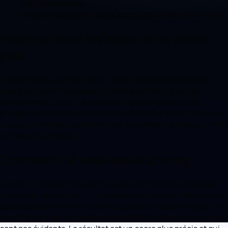
plus prometteurs.
Le score doit guider des actions concrètes dans le CRM.
Pourquoi tous les leads ne se valent
pas
Traiter chaque contact de la même manière disperse les
énergies. Certains leads sont prêts à acheter, d’autres
simplement curieux. Le lead scoring distingue les deux
groupes, permettant de consacrer du temps et de l’attention
à ceux qui ont le plus de chances de convertir et de nourrir les
autres sans pression.
Comment l’IA améliore le scoring
Le scoring traditionnel attribue des points selon des règles
fixes définies à la main. L’IA analyse les données historiques —
quels leads ont converti et avec quelles caractéristiques — et
identifie les signaux réellement prédictifs, même ceux qui ne