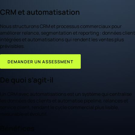
CRM et automatisation
Nous structurons CRM et processus commerciaux pour
améliorer relance, segmentation et reporting : données client
intégrées et automatisations qui rendent les ventes plus
prévisibles.
DEMANDER UN ASSESSMENT
De quoi s’agit-il
Un CRM avec automatisations est un système qui centralise
les données des clients et automatise pipeline, relances et
service client, rendant le cycle commercial plus lisible,
mesurable et évolutif.
Bénéfices