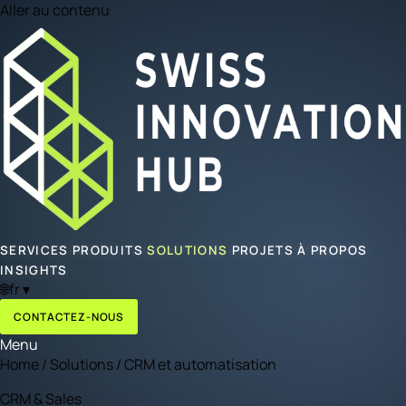
Aller au contenu
SERVICES
PRODUITS
SOLUTIONS
PROJETS
À PROPOS
INSIGHTS
🌐
fr
▾
CONTACTEZ-NOUS
Menu
Home
/
Solutions
/
CRM et automatisation
CRM & Sales