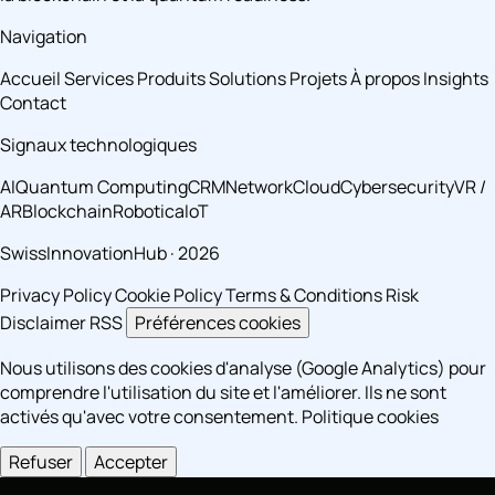
Navigation
Accueil
Services
Produits
Solutions
Projets
À propos
Insights
Contact
Signaux technologiques
AI
Quantum Computing
CRM
Network
Cloud
Cybersecurity
VR /
AR
Blockchain
Robotica
IoT
SwissInnovationHub · 2026
Privacy Policy
Cookie Policy
Terms & Conditions
Risk
Disclaimer
RSS
Préférences cookies
Nous utilisons des cookies d'analyse (Google Analytics) pour
comprendre l'utilisation du site et l'améliorer. Ils ne sont
activés qu'avec votre consentement.
Politique cookies
Refuser
Accepter