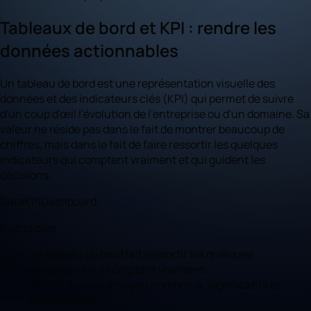
Tableaux de bord et KPI : rendre les
données actionnables
Un tableau de bord est une représentation visuelle des
données et des indicateurs clés (KPI) qui permet de suivre
d'un coup d'œil l'évolution de l'entreprise ou d'un domaine. Sa
valeur ne réside pas dans le fait de montrer beaucoup de
chiffres, mais dans le fait de faire ressortir les quelques
indicateurs qui comptent vraiment et qui guident les
décisions.
Data
KPI
Dashboard
Points clés
Un tableau de bord fait ressortir les quelques
indicateurs qui comptent vraiment.
Les KPI doivent être peu nombreux, significatifs et
actionnables.