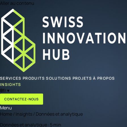
Aller au contenu
SERVICES
PRODUITS
SOLUTIONS
PROJETS
À PROPOS
INSIGHTS
🌐
fr
▾
CONTACTEZ-NOUS
Menu
Home
/
Insights
/
Données et analytique
Données et analytique · 5 min