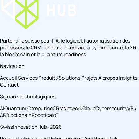
Partenaire suisse pour l'IA, le logiciel, l'automatisation des
processus, le CRM, le cloud, le réseau, la cybersécurité, la XR,
la blockchain et la quantum readiness.
Navigation
Accueil
Services
Produits
Solutions
Projets
À propos
Insights
Contact
Signaux technologiques
AI
Quantum Computing
CRM
Network
Cloud
Cybersecurity
VR /
AR
Blockchain
Robotica
IoT
SwissInnovationHub · 2026
Privacy Policy
Cookie Policy
Terms & Conditions
Risk