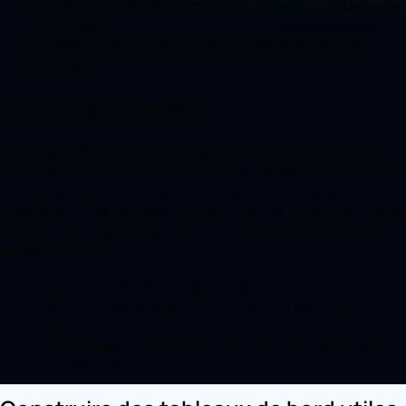
La clarté visuelle et le bon public rendent un tableau de
bord utile.
La valeur naît du cycle observer-comprendre-agir-
vérifier.
Choisir les bons KPI
Un KPI (Key Performance Indicator) est une métrique qui
mesure la progression vers un objectif. La règle d'or est « peu
mais significatifs » : un nombre restreint d'indicateurs
directement liés aux objectifs vaut mieux que des dizaines de
métriques qui sèment la confusion. Chaque KPI doit pouvoir
guider une action.
Liés à des objectifs d'affaires clairs.
Peu nombreux et significatifs, pas une étendue de
chiffres.
Actionnables : ils indiquent quoi faire, pas seulement
quoi observer.