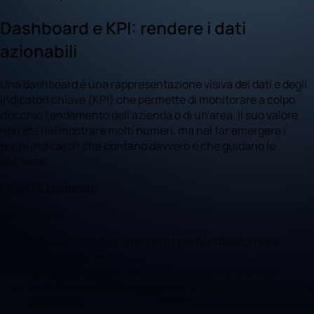
Dashboard e KPI: rendere i dati
azionabili
Una dashboard è una rappresentazione visiva dei dati e degli
indicatori chiave (KPI) che permette di monitorare a colpo
d'occhio l'andamento dell'azienda o di un'area. Il suo valore
non sta nel mostrare molti numeri, ma nel far emergere i
pochi indicatori che contano davvero e che guidano le
decisioni.
Data
KPI
Dashboard
Punti chiave
Una dashboard fa emergere i pochi indicatori che
contano davvero.
I KPI devono essere pochi, significativi e azionabili.
La chiarezza visiva e il pubblico giusto rendono utile una
dashboard.