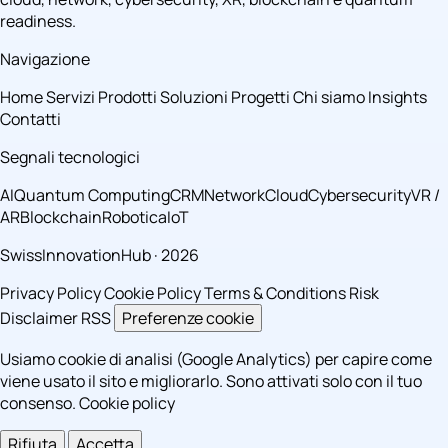
readiness.
Navigazione
Home
Servizi
Prodotti
Soluzioni
Progetti
Chi siamo
Insights
Contatti
Segnali tecnologici
AI
Quantum Computing
CRM
Network
Cloud
Cybersecurity
VR /
AR
Blockchain
Robotica
IoT
SwissInnovationHub · 2026
Privacy Policy
Cookie Policy
Terms & Conditions
Risk
Disclaimer
RSS
Preferenze cookie
Usiamo cookie di analisi (Google Analytics) per capire come
viene usato il sito e migliorarlo. Sono attivati solo con il tuo
consenso.
Cookie policy
Rifiuta
Accetta