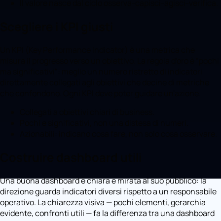
Il valore nasce dal ciclo osserva-capisci-agisci-verifica.
Scegliere i KPI giusti
Un KPI (Key Performance Indicator) è una metrica che
misura il progresso verso un obiettivo. La regola d'oro è "pochi
ma significativi": meglio un numero ristretto di indicatori
direttamente collegati agli obiettivi che decine di metriche
che confondono. Ogni KPI deve poter guidare un'azione.
Collegati a obiettivi chiari di business.
Pochi e significativi, non una distesa di numeri.
Azionabili: indicano cosa fare, non solo cosa osservare.
Costruire dashboard utili
Una buona dashboard è chiara e mirata al suo pubblico: la
direzione guarda indicatori diversi rispetto a un responsabile
operativo. La chiarezza visiva — pochi elementi, gerarchia
evidente, confronti utili — fa la differenza tra una dashboard