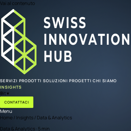
Vai al contenuto
SERVIZI
PRODOTTI
SOLUZIONI
PROGETTI
CHI SIAMO
INSIGHTS
🌐
it
▾
CONTATTACI
Menu
Home
/
Insights
/
Data & Analytics
Data & Analytics · 5 min