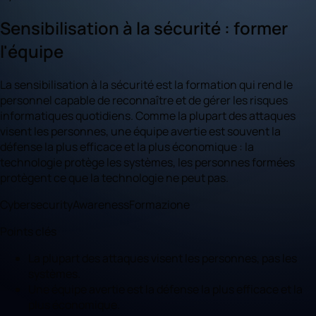
Sensibilisation à la sécurité : former
l'équipe
La sensibilisation à la sécurité est la formation qui rend le
personnel capable de reconnaître et de gérer les risques
informatiques quotidiens. Comme la plupart des attaques
visent les personnes, une équipe avertie est souvent la
défense la plus efficace et la plus économique : la
technologie protège les systèmes, les personnes formées
protègent ce que la technologie ne peut pas.
Cybersecurity
Awareness
Formazione
Points clés
La plupart des attaques visent les personnes, pas les
systèmes.
Une équipe avertie est la défense la plus efficace et la
plus économique.