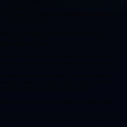
La formation doit être continue, pratique et avec des
simulations.
L'objectif est une culture dans laquelle signaler les
doutes est normal.
Pourquoi les personnes sont la
première ligne
La plupart des incidents commencent par une action
humaine : un clic sur un lien malveillant, un mot de passe
faible, une pièce jointe ouverte à la légère. Aucun logiciel
n'arrête totalement ces risques. Un personnel averti, en
revanche, reconnaît les tentatives et se comporte avec
prudence, arrêtant les attaques dès le départ.
Ce qui rend un programme efficace
La formation efficace est continue, pratique et ancrée dans
le travail réel, pas un événement isolé. Des contenus brefs et