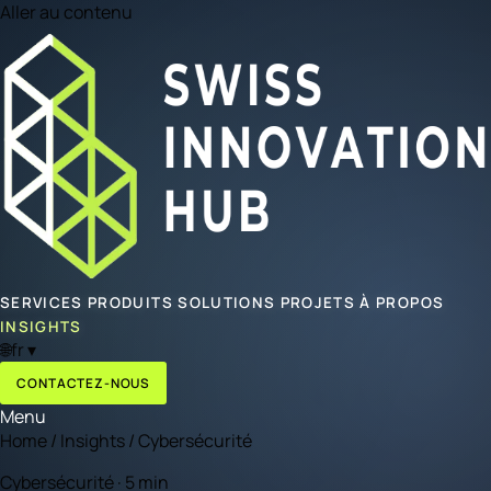
Aller au contenu
SERVICES
PRODUITS
SOLUTIONS
PROJETS
À PROPOS
INSIGHTS
🌐
fr
▾
CONTACTEZ-NOUS
Menu
Home
/
Insights
/
Cybersécurité
Cybersécurité · 5 min