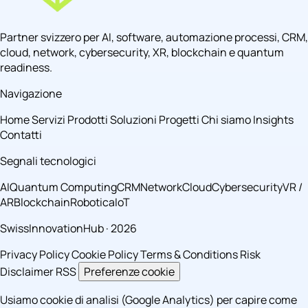
Partner svizzero per AI, software, automazione processi, CRM,
cloud, network, cybersecurity, XR, blockchain e quantum
readiness.
Navigazione
Home
Servizi
Prodotti
Soluzioni
Progetti
Chi siamo
Insights
Contatti
Segnali tecnologici
AI
Quantum Computing
CRM
Network
Cloud
Cybersecurity
VR /
AR
Blockchain
Robotica
IoT
SwissInnovationHub · 2026
Privacy Policy
Cookie Policy
Terms & Conditions
Risk
Disclaimer
RSS
Preferenze cookie
Usiamo cookie di analisi (Google Analytics) per capire come