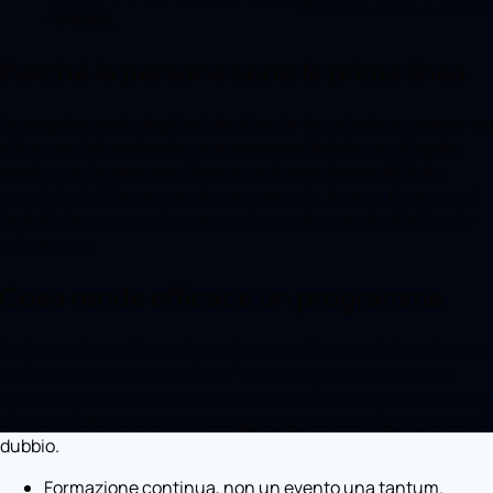
normale.
Perché le persone sono la prima linea
La maggior parte degli incidenti inizia da un'azione umana: un
clic su un link malevolo, una password debole, un allegato
aperto con leggerezza. Nessun software ferma del tutto
questi rischi. Un personale consapevole, invece, riconosce i
tentativi e si comporta con prudenza, fermando gli attacchi
sul nascere.
Cosa rende efficace un programma
La formazione efficace è continua, pratica e calata nel lavoro
reale, non un evento isolato. Funzionano bene contenuti
brevi e ricorrenti, esempi concreti, simulazioni di phishing per
allenare l'attenzione e messaggi chiari su cosa fare in caso di
dubbio.
Formazione continua, non un evento una tantum.