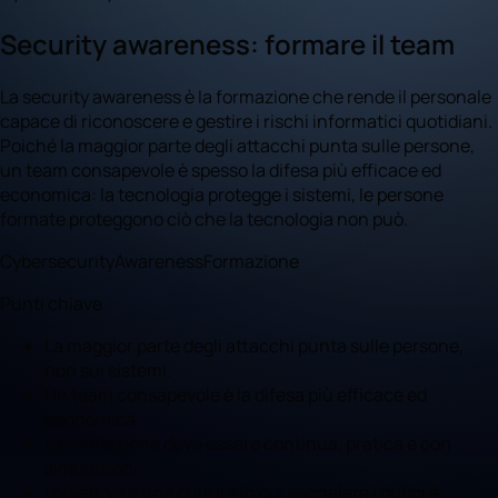
Security awareness: formare il team
La security awareness è la formazione che rende il personale
capace di riconoscere e gestire i rischi informatici quotidiani.
Poiché la maggior parte degli attacchi punta sulle persone,
un team consapevole è spesso la difesa più efficace ed
economica: la tecnologia protegge i sistemi, le persone
formate proteggono ciò che la tecnologia non può.
Cybersecurity
Awareness
Formazione
Punti chiave
La maggior parte degli attacchi punta sulle persone,
non sui sistemi.
Un team consapevole è la difesa più efficace ed
economica.
La formazione deve essere continua, pratica e con
simulazioni.
L'obiettivo è una cultura in cui segnalare i dubbi è