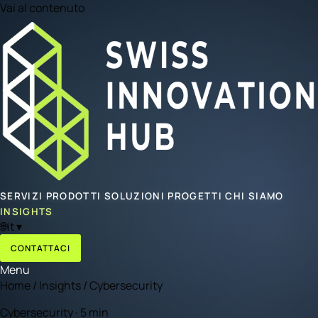
Vai al contenuto
SERVIZI
PRODOTTI
SOLUZIONI
PROGETTI
CHI SIAMO
INSIGHTS
🌐
it
▾
CONTATTACI
Menu
Home
/
Insights
/
Cybersecurity
Cybersecurity · 5 min