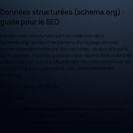
Données structurées (schema.org) :
guide pour le SEO
Les données structurées sont un code standard
(schema.org) qui décrit le contenu d'une page dans un
format compréhensible par les machines : de quoi elle parle,
qui l'a publiée, à quelles questions elle répond. Elles aident les
moteurs de recherche à afficher des résultats enrichis et les
assistants IA à comprendre et citer correctement les
contenus.
SEO
Schema
Dati strutturati
Points clés
Les données structurées décrivent la page de façon
compréhensible par les machines.
Elles favorisent les résultats enrichis sur Google et la
compréhension par l'IA.