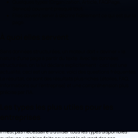
Quelques types (Organization, Article, FAQPage,
Service) couvrent presque tout.
Elles doivent servir à décrire fidèlement ce qui est sur la
page.
À quoi elles servent
Sans données structurées, un moteur doit « deviner » la
nature d'une page à partir du texte. Avec les données
structurées, on la lui déclare explicitement : ceci est une
actualité, ceci est un service, voici des questions fréquentes.
Le résultat, ce sont des résultats plus riches (étoiles, FAQ,
informations sur l'entreprise) et une compréhension plus
précise par l'IA.
Les types les plus utiles pour les
entreprises
Il n'est pas nécessaire d'utiliser tous les types disponibles :