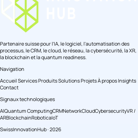
Partenaire suisse pour l'IA, le logiciel, l'automatisation des
processus, le CRM, le cloud, le réseau, la cybersécurité, la XR,
la blockchain et la quantum readiness.
Navigation
Accueil
Services
Produits
Solutions
Projets
À propos
Insights
Contact
Signaux technologiques
AI
Quantum Computing
CRM
Network
Cloud
Cybersecurity
VR /
AR
Blockchain
Robotica
IoT
SwissInnovationHub · 2026