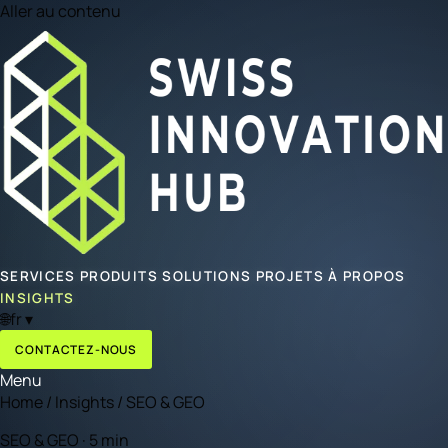
Aller au contenu
SERVICES
PRODUITS
SOLUTIONS
PROJETS
À PROPOS
INSIGHTS
🌐
fr
▾
CONTACTEZ-NOUS
Menu
Home
/
Insights
/
SEO & GEO
SEO & GEO · 5 min