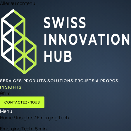
Aller au contenu
SERVICES
PRODUITS
SOLUTIONS
PROJETS
À PROPOS
INSIGHTS
🌐
fr
▾
CONTACTEZ-NOUS
Menu
Home
/
Insights
/
Emerging Tech
Emerging Tech · 5 min