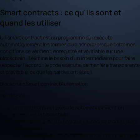
Smart contracts : ce qu'ils sont et
quand les utiliser
Un smart contract est un programme qui exécute
automatiquement les termes d'un accord lorsque certaines
conditions se vérifient, enregistré et vérifiable sur une
blockchain. Il élimine le besoin d'un intermédiaire pour faire
respecter l'accord : le code exécute, de manière transparente
et prévisible, ce que les parties ont établi.
Blockchain
Smart contract
Automation
Points clés
Un smart contract exécute automatiquement un
accord sur la blockchain.
Il fonctionne avec une logique « si ceci se produit, alors
exécute cela ».
Il offre automatisation et transparence, mais il est rigide