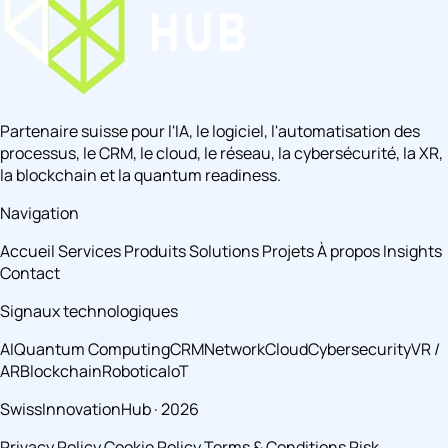
Partenaire suisse pour l'IA, le logiciel, l'automatisation des
processus, le CRM, le cloud, le réseau, la cybersécurité, la XR,
la blockchain et la quantum readiness.
Navigation
Accueil
Services
Produits
Solutions
Projets
À propos
Insights
Contact
Signaux technologiques
AI
Quantum Computing
CRM
Network
Cloud
Cybersecurity
VR /
AR
Blockchain
Robotica
IoT
SwissInnovationHub · 2026
Privacy Policy
Cookie Policy
Terms & Conditions
Risk