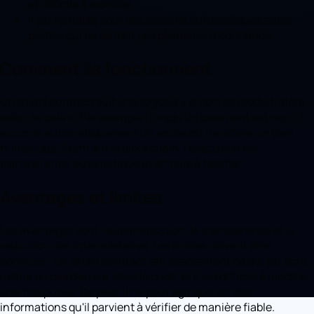
et difficile à modifier.
Il est rentable pour des accords automatiques entre
parties qui ne se font pas pleinement confiance.
Comment ils fonctionnent
Un smart contract suit une logique « si ceci se produit, alors
exécute cela ». Par exemple : lorsqu'un paiement est reçu, il
accorde automatiquement un accès ou transfère un bien
numérique. Étant sur la blockchain, l'exécution est
transparente, automatique et difficile à falsifier.
Avantages et limites
Les avantages sont l'automatisation, la transparence et la
réduction des intermédiaires. Les limites doivent être
connues : un smart contract fait exactement ce qui est écrit,
même en cas d'erreur dans le code, et il est difficile à modifier
une fois publié. De plus, il ne peut agir que sur des
informations qu'il parvient à vérifier de manière fiable.