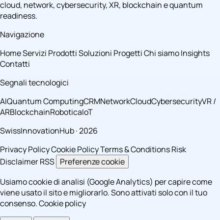
cloud, network, cybersecurity, XR, blockchain e quantum
readiness.
Navigazione
Home
Servizi
Prodotti
Soluzioni
Progetti
Chi siamo
Insights
Contatti
Segnali tecnologici
AI
Quantum Computing
CRM
Network
Cloud
Cybersecurity
VR /
AR
Blockchain
Robotica
IoT
SwissInnovationHub · 2026
Privacy Policy
Cookie Policy
Terms & Conditions
Risk
Disclaimer
RSS
Preferenze cookie
Usiamo cookie di analisi (Google Analytics) per capire come
viene usato il sito e migliorarlo. Sono attivati solo con il tuo
consenso.
Cookie policy