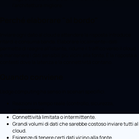
l'architettura migliore.
Perché elaborare "al bordo"
Inviare ogni dato al cloud e attendere la risposta introduce
ritardi e consuma banda. Elaborare localmente i dati
permette di reagire all'istante, ridurre il traffico verso il cloud
e mantenere i dati sensibili più vicini alla fonte. È la risposta a
contesti dove la latenza e la connettività contano.
Quando conviene
L'edge computing ha senso in scenari specifici.
Reazioni in tempo reale (controllo, sicurezza,
automazione).
Connettività limitata o intermittente.
Grandi volumi di dati che sarebbe costoso inviare tutti al
cloud.
Esigenze di tenere certi dati vicino alla fonte.