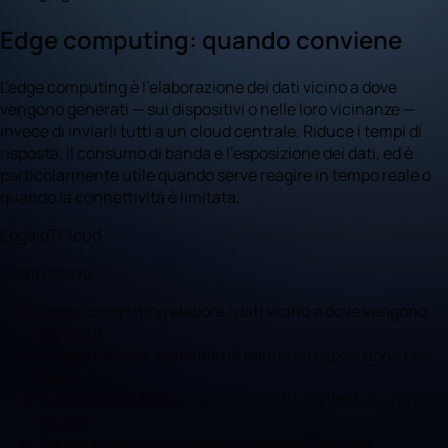
Edge computing: quando conviene
L'edge computing è l'elaborazione dei dati vicino a dove
vengono generati — sui dispositivi o nelle loro vicinanze —
invece di inviarli tutti a un cloud centrale. Riduce i tempi di
risposta, il consumo di banda e l'esposizione dei dati, ed è
particolarmente utile quando serve reagire in tempo reale o
quando la connettività è limitata.
Edge
IoT
Cloud
Punti chiave
L'edge computing elabora i dati vicino a dove vengono
generati.
Riduce latenza, consumo di banda ed esposizione dei
dati.
Conviene per tempo reale, connettività limitata e grandi
volumi.
Edge e cloud si completano: insieme formano