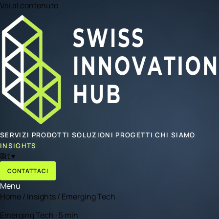
Vai al contenuto
SERVIZI
PRODOTTI
SOLUZIONI
PROGETTI
CHI SIAMO
INSIGHTS
🌐
it
▾
CONTATTACI
Menu
Home
/
Insights
/
Emerging Tech
Emerging Tech · 5 min