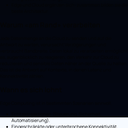
Edge und Cloud ergänzen sich: zusammen bilden sie die
beste Architektur.
Warum «am Rand» verarbeiten
Jede Datenmenge an die Cloud zu senden und auf die
Antwort zu warten, verursacht Verzögerungen und
verbraucht Bandbreite. Daten lokal zu verarbeiten ermöglicht
es, augenblicklich zu reagieren, den Verkehr zur Cloud zu
reduzieren und sensible Daten näher an der Quelle zu halten.
Das ist die Antwort auf Kontexte, in denen Latenz und
Konnektivität zählen.
Wann es sich lohnt
Edge Computing ist in bestimmten Szenarien sinnvoll.
Echtzeitreaktionen (Steuerung, Sicherheit,
Automatisierung).
Eingeschränkte oder unterbrochene Konnektivität.