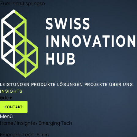
Zum Inhalt springen
LEISTUNGEN
PRODUKTE
LÖSUNGEN
PROJEKTE
ÜBER UNS
INSIGHTS
🌐
de
▾
KONTAKT
Menü
Home
/
Insights
/
Emerging Tech
Emerging Tech · 5 min