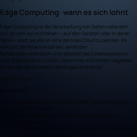
Edge Computing: wann es sich lohnt
Edge Computing ist die Verarbeitung von Daten nahe dem
Ort, an dem sie entstehen — auf den Geräten oder in deren
Nähe — statt sie alle an eine zentrale Cloud zu senden. Es
verkürzt die Reaktionszeiten, senkt den
Bandbreitenverbrauch und reduziert die Datenexposition
und ist besonders nützlich, wenn man in Echtzeit reagieren
muss oder die Konnektivität eingeschränkt ist.
Edge
IoT
Cloud
Kernpunkte
Edge Computing verarbeitet Daten nahe dem Ort, an
dem sie entstehen.
Es reduziert Latenz, Bandbreitenverbrauch und
Datenexposition.
Es lohnt sich für Echtzeit, eingeschränkte Konnektivität
und grosse Datenmengen.