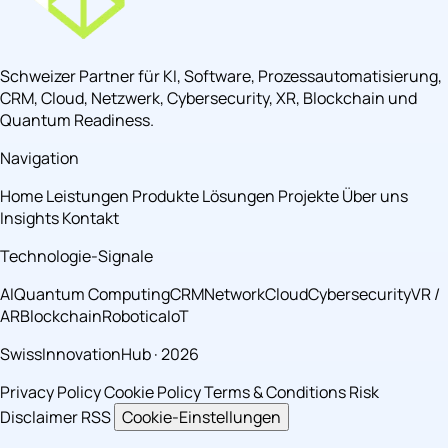
Schweizer Partner für KI, Software, Prozessautomatisierung,
CRM, Cloud, Netzwerk, Cybersecurity, XR, Blockchain und
Quantum Readiness.
Navigation
Home
Leistungen
Produkte
Lösungen
Projekte
Über uns
Insights
Kontakt
Technologie-Signale
AI
Quantum Computing
CRM
Network
Cloud
Cybersecurity
VR /
AR
Blockchain
Robotica
IoT
SwissInnovationHub · 2026
Privacy Policy
Cookie Policy
Terms & Conditions
Risk
Disclaimer
RSS
Cookie-Einstellungen