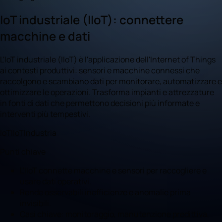
IoT industriale (IIoT): connettere
macchine e dati
L'IoT industriale (IIoT) è l'applicazione dell'Internet of Things
ai contesti produttivi: sensori e macchine connessi che
raccolgono e scambiano dati per monitorare, automatizzare e
ottimizzare le operazioni. Trasforma impianti e attrezzature
in fonti di dati che permettono decisioni più informate e
interventi più tempestivi.
IoT
IIoT
Industria
Punti chiave
L'IIoT connette macchine e sensori per raccogliere e
usare dati operativi.
Rende osservabili inefficienze e anomalie prima
invisibili.
Casi chiave: monitoraggio, manutenzione predittiva,