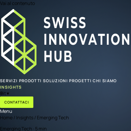
Vai al contenuto
SERVIZI
PRODOTTI
SOLUZIONI
PROGETTI
CHI SIAMO
INSIGHTS
🌐
it
▾
CONTATTACI
Menu
Home
/
Insights
/
Emerging Tech
Emerging Tech · 5 min