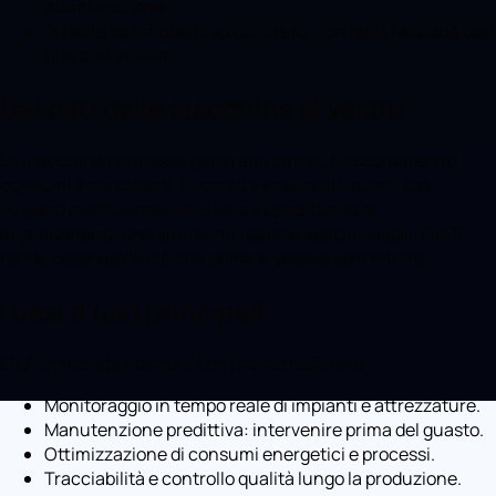
ottimizzazione.
Si parte da un obiettivo concreto, non dalla raccolta dati
fine a sé stessa.
Dai dati delle macchine al valore
Le macchine connesse generano dati su funzionamento,
consumi e condizioni. Raccolti e analizzati, questi dati
rivelano inefficienze, anomalie e opportunità di
miglioramento che altrimenti resterebbero invisibili. L'IIoT
rende osservabile ciò che prima si poteva solo intuire.
I casi d'uso principali
L'IIoT abilita applicazioni con ritorno concreto.
Monitoraggio in tempo reale di impianti e attrezzature.
Manutenzione predittiva: intervenire prima del guasto.
Ottimizzazione di consumi energetici e processi.
Tracciabilità e controllo qualità lungo la produzione.