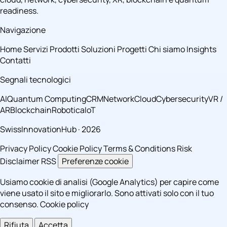
readiness.
Navigazione
Home
Servizi
Prodotti
Soluzioni
Progetti
Chi siamo
Insights
Contatti
Segnali tecnologici
AI
Quantum Computing
CRM
Network
Cloud
Cybersecurity
VR /
AR
Blockchain
Robotica
IoT
SwissInnovationHub · 2026
Privacy Policy
Cookie Policy
Terms & Conditions
Risk
Disclaimer
RSS
Preferenze cookie
Usiamo cookie di analisi (Google Analytics) per capire come
viene usato il sito e migliorarlo. Sono attivati solo con il tuo
consenso.
Cookie policy
Rifiuta
Accetta