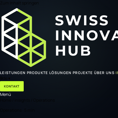
Zum Inhalt springen
LEISTUNGEN
PRODUKTE
LÖSUNGEN
PROJEKTE
ÜBER UNS
🌐
de
▾
KONTAKT
Menü
Home
/
Insights
/
Operations
Operations · 5 min