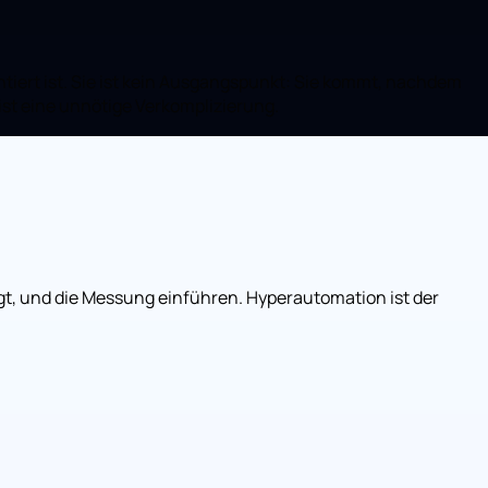
ntiert ist. Sie ist kein Ausgangspunkt: Sie kommt, nachdem
st eine unnötige Verkomplizierung.
ingt, und die Messung einführen. Hyperautomation ist der