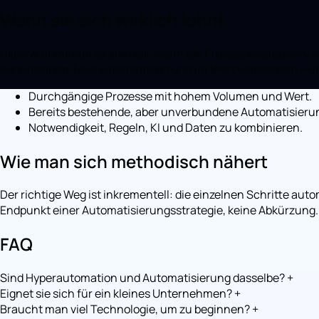
Wann sie sich wirklich lohnt
Hyperautomation ist sinnvoll, wenn ein Prozess strategisch, 
die einzelnen Teile automatisiert und ihr Wert verstanden w
Durchgängige Prozesse mit hohem Volumen und Wert.
Bereits bestehende, aber unverbundene Automatisieru
Notwendigkeit, Regeln, KI und Daten zu kombinieren.
Wie man sich methodisch nähert
Der richtige Weg ist inkrementell: die einzelnen Schritte aut
Endpunkt einer Automatisierungsstrategie, keine Abkürzung.
FAQ
Sind Hyperautomation und Automatisierung dasselbe?
+
Eignet sie sich für ein kleines Unternehmen?
+
Braucht man viel Technologie, um zu beginnen?
+