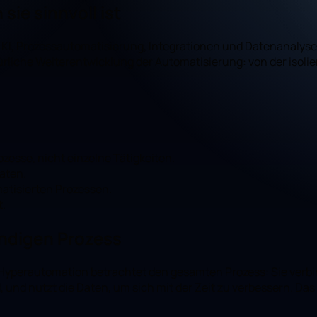
ie sinnvoll ist
 KI, Prozessautomatisierung, Integrationen und Datenanalyse
atürliche Weiterentwicklung der Automatisierung: von der isoli
esse, nicht einzelne Tätigkeiten.
aten.
omatisierten Prozessen.
t.
ändigen Prozess
ie Hyperautomation betrachtet den gesamten Prozess: Sie verb
nd nutzt die Daten, um sich mit der Zeit zu verbessern. Das Er