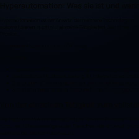
Hyperautomation: Was sie ist und wann s
Hyperautomation ist der Ansatz, der mehrere Technologien —
automatisieren, nicht nur einzelne Tätigkeiten. Sie ist die n
Prozess.
Automation
Hyperautomation
Strategy
Kernpunkte
Hyperautomation automatisiert ganze durchgängige Proz
Sie kombiniert Automatisierung, KI, Integrationen und D
Sie ist sinnvoll bei strategischen, bereits teilweise aut
Sie ist ein inkrementeller Endpunkt, kein Ausgangspunk
Von der einzelnen Tätigkeit zum vollst
Die traditionelle Automatisierung löst isolierte Aufgaben. D
hinzu, wo Urteilsvermögen oder Sprachverständnis nötig sind, u
während der Mensch überwacht.