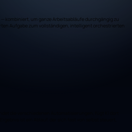
 — kombiniert, um ganze Arbeitsabläufe durchgängig zu
erten Aufgabe zum vollständigen, intelligent orchestrierten
indet die verschiedenen Automatisierungen, fügt KI dort
gebnis ist ein Ablauf, der sich fast von selbst steuert,