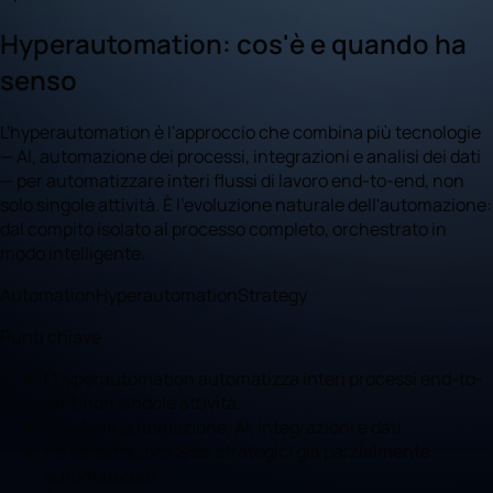
Hyperautomation: cos'è e quando ha
senso
L'hyperautomation è l'approccio che combina più tecnologie
— AI, automazione dei processi, integrazioni e analisi dei dati
— per automatizzare interi flussi di lavoro end-to-end, non
solo singole attività. È l'evoluzione naturale dell'automazione:
dal compito isolato al processo completo, orchestrato in
modo intelligente.
Automation
Hyperautomation
Strategy
Punti chiave
L'hyperautomation automatizza interi processi end-to-
end, non singole attività.
Combina automazione, AI, integrazioni e dati.
Ha senso su processi strategici già parzialmente
automatizzati.