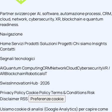
Partner svizzero per AI, software, automazione processi, CRM,
cloud, network, cybersecurity, XR, blockchain e quantum
readiness.
Navigazione
Home
Servizi
Prodotti
Soluzioni
Progetti
Chi siamo
Insights
Contatti
Segnali tecnologici
AI
Quantum Computing
CRM
Network
Cloud
Cybersecurity
VR /
AR
Blockchain
Robotica
IoT
SwissInnovationHub · 2026
Privacy Policy
Cookie Policy
Terms & Conditions
Risk
Disclaimer
RSS
Preferenze cookie
Usiamo cookie di analisi (Google Analytics) per capire come