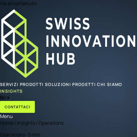
Vai al contenuto
SERVIZI
PRODOTTI
SOLUZIONI
PROGETTI
CHI SIAMO
INSIGHTS
🌐
it
▾
CONTATTACI
Menu
Home
/
Insights
/
Operations
Operations · 5 min