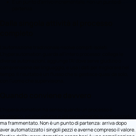
È un punto d'arrivo incrementale, non un punto di
partenza.
Dalla singola attività al processo
completo
L'automazione tradizionale risolve compiti isolati.
L'hyperautomation guarda all'intero processo: collega le
diverse automazioni, aggiunge l'AI dove serve giudizio o
comprensione del linguaggio, e usa i dati per migliorare nel
tempo. Il risultato è un flusso che si gestisce quasi da solo,
con l'uomo che supervisiona.
Quando conviene davvero
L'hyperautomation ha senso quando un processo è
strategico, ad alto volume e già parzialmente automatizzato,
ma frammentato. Non è un punto di partenza: arriva dopo
aver automatizzato i singoli pezzi e averne compreso il valore.