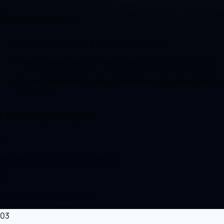
Punti di forza
Forecast domanda e riordino intelligente
Alert su anomalie fornitori, ritardi e rischi di stock-out
Supporta ottimizzazione di rotazione, giacenze e tempi
operativi
Utilizzi principali
01
Magazzini distributivi e logistica
02
Produzione e supply chain
03