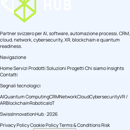
Partner svizzero per AI, software, automazione processi, CRM,
cloud, network, cybersecurity, XR, blockchain e quantum
readiness.
Navigazione
Home
Servizi
Prodotti
Soluzioni
Progetti
Chi siamo
Insights
Contatti
Segnali tecnologici
AI
Quantum Computing
CRM
Network
Cloud
Cybersecurity
VR /
AR
Blockchain
Robotica
IoT
SwissInnovationHub · 2026
Privacy Policy
Cookie Policy
Terms & Conditions
Risk