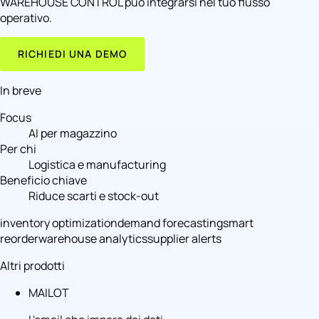
WAREHOUSE CONTROL può integrarsi nel tuo flusso
operativo.
RICHIEDI UNA DEMO
In breve
Focus
AI per magazzino
Per chi
Logistica e manufacturing
Beneficio chiave
Riduce scarti e stock-out
inventory optimization
demand forecasting
smart
reorder
warehouse analytics
supplier alerts
Altri prodotti
MAILOT