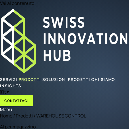
Vai al contenuto
SERVIZI
PRODOTTI
SOLUZIONI
PROGETTI
CHI SIAMO
INSIGHTS
🌐
it
▾
CONTATTACI
Menu
Home
/
Prodotti
/
WAREHOUSE CONTROL
AI per magazzino