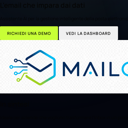
L'email che impara dai dati
Assistente AI per la gestione intelligente della posta elettronica
RICHIEDI UNA DEMO
VEDI LA DASHBOARD
In sintesi
Ideale per aziende che vogliono trasformare l'inbox in un proce