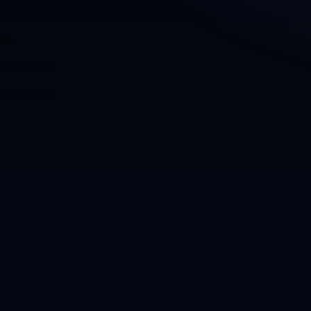
dali
 e priorità
o continuo