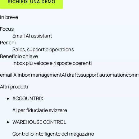
RICHIEDI UNA DEMO
In breve
Focus
Email AI assistant
Per chi
Sales, support e operations
Beneficio chiave
Inbox più veloce e risposte coerenti
email AI
inbox management
AI drafts
support automation
comme
Altri prodotti
ACCOUNTRIX
AI per fiduciarie svizzere
WAREHOUSE CONTROL
Controllo intelligente del magazzino