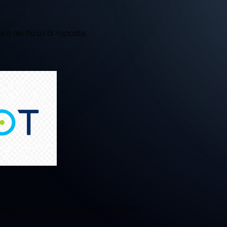
 e dei flussi di risposta.
sso più rapido, tracciabile e scalabile.