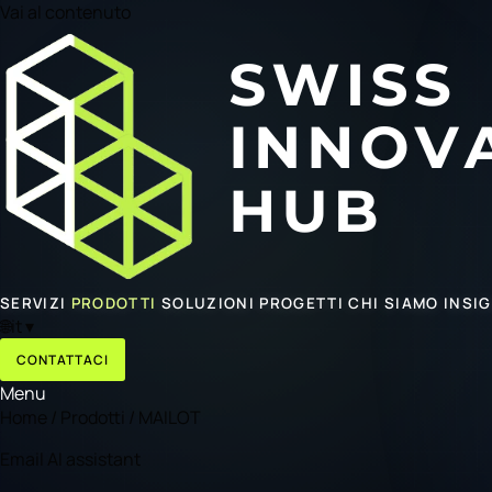
Vai al contenuto
SERVIZI
PRODOTTI
SOLUZIONI
PROGETTI
CHI SIAMO
INSI
🌐
it
▾
CONTATTACI
Menu
Home
/
Prodotti
/
MAILOT
Email AI assistant