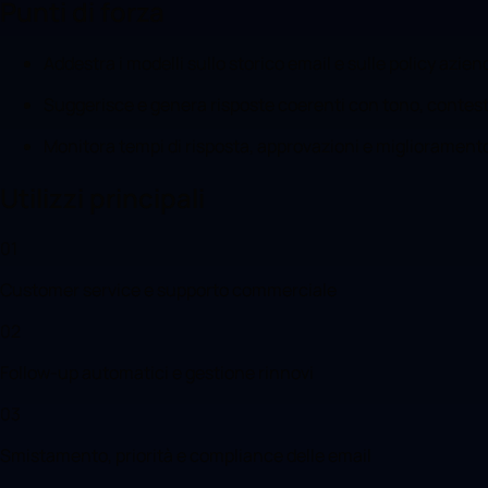
Punti di forza
Addestra i modelli sullo storico email e sulle policy azien
Suggerisce e genera risposte coerenti con tono, contesto
Monitora tempi di risposta, approvazioni e migliorament
Utilizzi principali
01
Customer service e supporto commerciale
02
Follow-up automatici e gestione rinnovi
03
Smistamento, priorità e compliance delle email