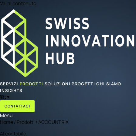
Vai al contenuto
SERVIZI
PRODOTTI
SOLUZIONI
PROGETTI
CHI SIAMO
INSIGHTS
🌐
it
▾
CONTATTACI
Menu
Home
/
Prodotti
/
ACCOUNTRIX
AI contabile