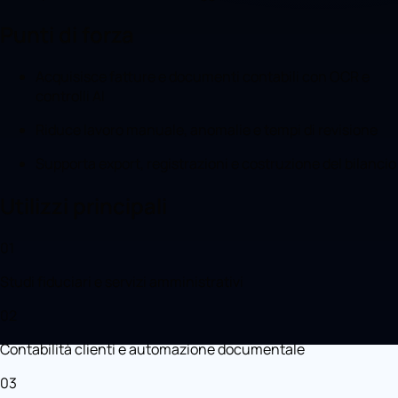
Punti di forza
Acquisisce fatture e documenti contabili con OCR e
controlli AI
Riduce lavoro manuale, anomalie e tempi di revisione
Supporta export, registrazioni e costruzione del bilancio
Utilizzi principali
01
Studi fiduciari e servizi amministrativi
02
Contabilità clienti e automazione documentale
03