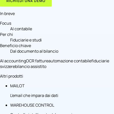
RICHIEDI UNA DEMO
In breve
Focus
AI contabile
Per chi
Fiduciarie e studi
Beneficio chiave
Dal documento al bilancio
AI accounting
OCR fatture
automazione contabile
fiduciarie
svizzere
bilancio assistito
Altri prodotti
MAILOT
L'email che impara dai dati
WAREHOUSE CONTROL