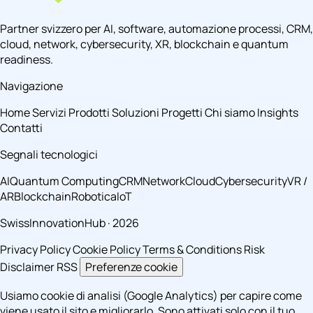
Partner svizzero per AI, software, automazione processi, CRM,
cloud, network, cybersecurity, XR, blockchain e quantum
readiness.
Navigazione
Home
Servizi
Prodotti
Soluzioni
Progetti
Chi siamo
Insights
Contatti
Segnali tecnologici
AI
Quantum Computing
CRM
Network
Cloud
Cybersecurity
VR /
AR
Blockchain
Robotica
IoT
SwissInnovationHub · 2026
Privacy Policy
Cookie Policy
Terms & Conditions
Risk
Disclaimer
RSS
Preferenze cookie
Usiamo cookie di analisi (Google Analytics) per capire come
viene usato il sito e migliorarlo. Sono attivati solo con il tuo