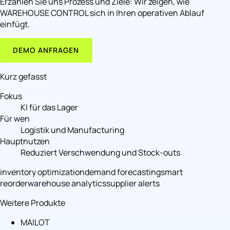
Erzählen Sie uns Prozess und Ziele: Wir zeigen, wie
WAREHOUSE CONTROL sich in Ihren operativen Ablauf
einfügt.
DEMO ANFRAGEN
Kurz gefasst
Fokus
KI für das Lager
Für wen
Logistik und Manufacturing
Hauptnutzen
Reduziert Verschwendung und Stock-outs
inventory optimization
demand forecasting
smart
reorder
warehouse analytics
supplier alerts
Weitere Produkte
MAILOT