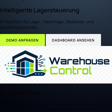
Intelligente Lagersteuerung
KI-Plattform für Lager-, Nachfrage-, Bestands- und
Umschlagskontrolle.
DEMO ANFRAGEN
DASHBOARD ANSEHEN
Kurzüberblick
Die zentrale Value Proposition: Reduktion von Stock-outs,
Verschwendung und gebundenem Kapital durch