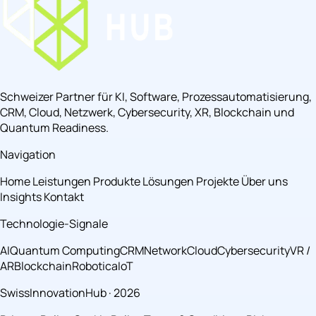
Schweizer Partner für KI, Software, Prozessautomatisierung,
CRM, Cloud, Netzwerk, Cybersecurity, XR, Blockchain und
Quantum Readiness.
Navigation
Home
Leistungen
Produkte
Lösungen
Projekte
Über uns
Insights
Kontakt
Technologie-Signale
AI
Quantum Computing
CRM
Network
Cloud
Cybersecurity
VR /
AR
Blockchain
Robotica
IoT
SwissInnovationHub · 2026