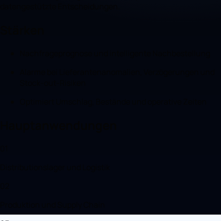
datengestützte Entscheidungen.
Stärken
Nachfrageprognose und intelligente Nachbestellung
Alarme bei Lieferantenanomalien, Verzögerungen und
Stock-out-Risiken
Optimiert Umschlag, Bestände und operative Zeiten
Hauptanwendungen
01
Distributionslager und Logistik
02
Produktion und Supply Chain