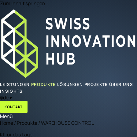
Zum Inhalt springen
LEISTUNGEN
PRODUKTE
LÖSUNGEN
PROJEKTE
ÜBER UNS
INSIGHTS
🌐
de
▾
KONTAKT
Menü
Home
/
Produkte
/
WAREHOUSE CONTROL
KI für das Lager