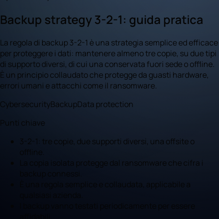
Backup strategy 3-2-1: guida pratica
La regola di backup 3-2-1 è una strategia semplice ed efficace
per proteggere i dati: mantenere almeno tre copie, su due tipi
di supporto diversi, di cui una conservata fuori sede o offline.
È un principio collaudato che protegge da guasti hardware,
errori umani e attacchi come il ransomware.
Cybersecurity
Backup
Data protection
Punti chiave
3-2-1: tre copie, due supporti diversi, una offsite o
offline.
La copia isolata protegge dal ransomware che cifra i
backup connessi.
È una regola semplice e collaudata, applicabile a
qualsiasi azienda.
I backup vanno testati periodicamente per essere
affidabili.