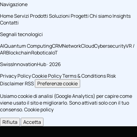
Navigazione
Home
Servizi
Prodotti
Soluzioni
Progetti
Chi siamo
Insights
Contatti
Segnali tecnologici
AI
Quantum Computing
CRM
Network
Cloud
Cybersecurity
VR /
AR
Blockchain
Robotica
IoT
SwissInnovationHub · 2026
Privacy Policy
Cookie Policy
Terms & Conditions
Risk
Disclaimer
RSS
Preferenze cookie
Usiamo cookie di analisi (Google Analytics) per capire come
viene usato il sito e migliorarlo. Sono attivati solo con il tuo
consenso.
Cookie policy
Rifiuta
Accetta