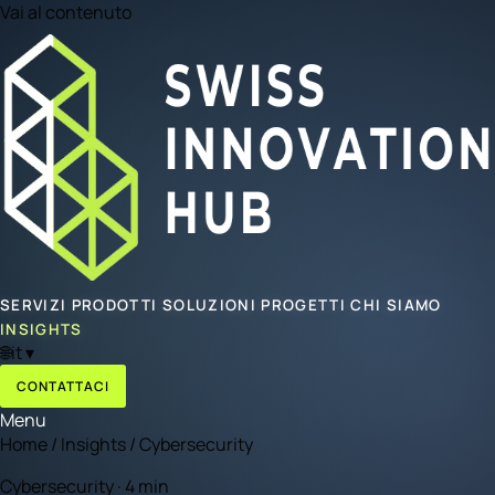
Vai al contenuto
SERVIZI
PRODOTTI
SOLUZIONI
PROGETTI
CHI SIAMO
INSIGHTS
🌐
it
▾
CONTATTACI
Menu
Home
/
Insights
/
Cybersecurity
Cybersecurity · 4 min