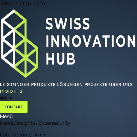
Zum Inhalt springen
LEISTUNGEN
PRODUKTE
LÖSUNGEN
PROJEKTE
ÜBER UNS
INSIGHTS
🌐
de
▾
KONTAKT
Menü
Home
/
Insights
/
Cybersecurity
Cybersecurity · 4 min