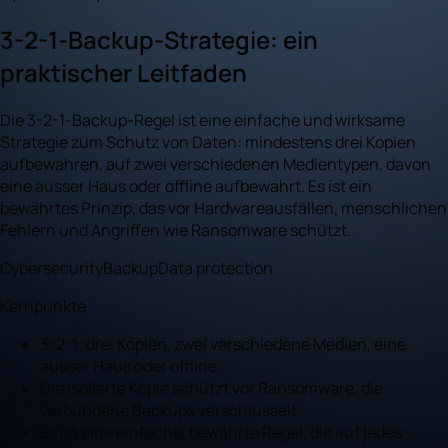
3-2-1-Backup-Strategie: ein
praktischer Leitfaden
Die 3-2-1-Backup-Regel ist eine einfache und wirksame
Strategie zum Schutz von Daten: mindestens drei Kopien
aufbewahren, auf zwei verschiedenen Medientypen, davon
eine ausser Haus oder offline aufbewahrt. Es ist ein
bewährtes Prinzip, das vor Hardwareausfällen, menschlichen
Fehlern und Angriffen wie Ransomware schützt.
Cybersecurity
Backup
Data protection
Kernpunkte
3-2-1: drei Kopien, zwei verschiedene Medien, eine
ausser Haus oder offline.
Die isolierte Kopie schützt vor Ransomware, die
verbundene Backups verschlüsselt.
Es ist eine einfache, bewährte Regel, die auf jedes