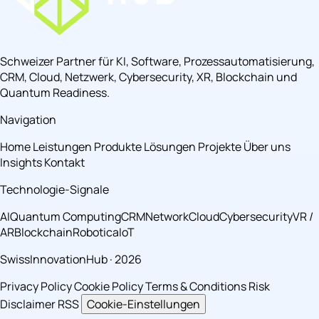
Schweizer Partner für KI, Software, Prozessautomatisierung,
CRM, Cloud, Netzwerk, Cybersecurity, XR, Blockchain und
Quantum Readiness.
Navigation
Home
Leistungen
Produkte
Lösungen
Projekte
Über uns
Insights
Kontakt
Technologie-Signale
AI
Quantum Computing
CRM
Network
Cloud
Cybersecurity
VR /
AR
Blockchain
Robotica
IoT
SwissInnovationHub · 2026
Privacy Policy
Cookie Policy
Terms & Conditions
Risk
Disclaimer
RSS
Cookie-Einstellungen